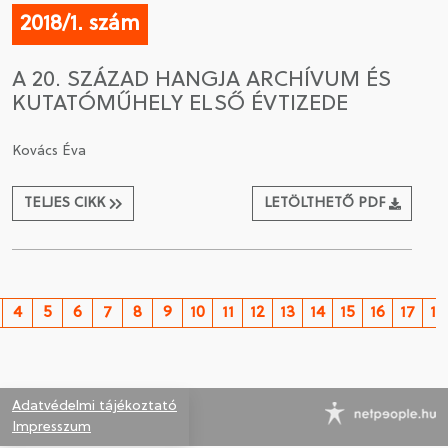
2018/1. szám
A 20. SZÁZAD HANGJA ARCHÍVUM ÉS
KUTATÓMŰHELY ELSŐ ÉVTIZEDE
Kovács Éva
TELJES CIKK
LETÖLTHETŐ PDF
4
5
6
7
8
9
10
11
12
13
14
15
16
17
18
Adatvédelmi tájékoztató
Impresszum