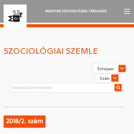
MAGYAR SZOCIOLÓGIAI TÁRSASÁG
AZ MSZT-RŐL
AKTUALITÁSOK
SZOCIOLÓGIAI SZEMLE
VÁNDORGYŰLÉSEK
SZAKOSZTÁLYOK
SZOCIOLÓGIAI SZEMLE
DÍJAK
NYELVVÁLASZTÁS
2018/2. szám