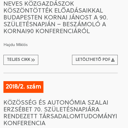
NEVES KÖZGAZDÁSZOK
KÖSZÖNTÖTTÉK ELŐADÁSAIKKAL
CSATLAKOZÁS A TÁRSASÁGHOZ / MEGÚJÍTOM A
BUDAPESTEN KORNAI JÁNOST A 90.
TAGSÁGOMAT
SZÜLETÉSNAPJÁN – BESZÁMOLÓ A
KORNAI90 KONFERENCIÁRÓL
Hajdu Miklós
TELJES CIKK
LETÖLTHETŐ PDF
2018/2. szám
KÖZÖSSÉG ÉS AUTONÓMIA SZALAI
ERZSÉBET 70. SZÜLETÉSNAPJÁRA
RENDEZETT TÁRSADALOMTUDOMÁNYI
KONFERENCIA