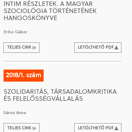
INTIM RÉSZLETEK. A MAGYAR
SZOCIOLÓGIA TÖRTÉNETÉNEK
CSATLAKOZÁS A TÁRSASÁGHOZ / MEGÚJÍTOM A
HANGOSKÖNYVE
TAGSÁGOMAT
Erőss Gábor
TELJES CIKK
LETÖLTHETŐ PDF
2018/1. szám
SZOLIDARITÁS, TÁRSADALOMKRITIKA
ÉS FELELŐSSÉGVÁLLALÁS
Sárosi Anna
TELJES CIKK
LETÖLTHETŐ PDF