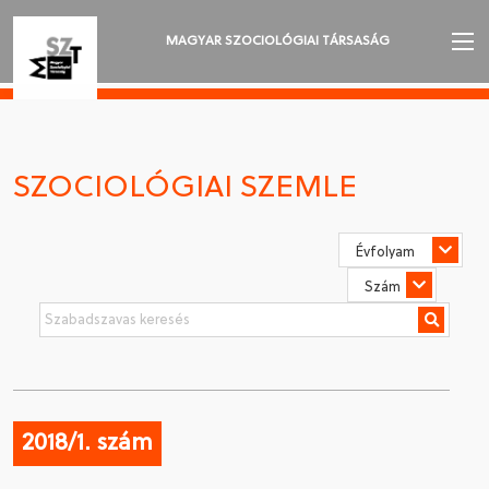
MAGYAR SZOCIOLÓGIAI TÁRSASÁG
AZ MSZT-RŐL
AKTUALITÁSOK
SZOCIOLÓGIAI SZEMLE
VÁNDORGYŰLÉSEK
SZAKOSZTÁLYOK
SZOCIOLÓGIAI SZEMLE
DÍJAK
NYELVVÁLASZTÁS
2018/1. szám