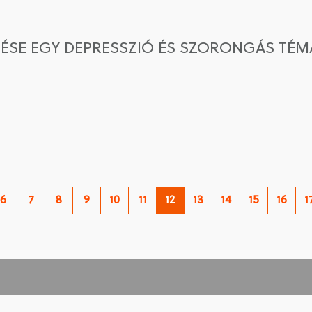
ÉSE EGY DEPRESSZIÓ ÉS SZORONGÁS TÉ
6
7
8
9
10
11
12
13
14
15
16
1