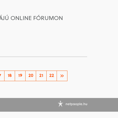
MÁJÚ ONLINE FÓRUMON
7
18
19
20
21
22