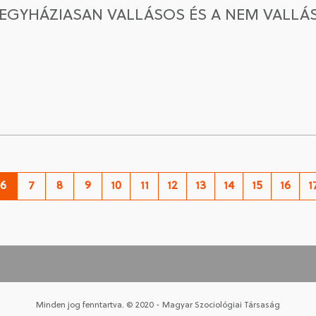
 EGYHÁZIASAN VALLÁSOS ÉS A NEM VALL
6
7
8
9
10
11
12
13
14
15
16
1
Minden jog fenntartva. © 2020 - Magyar Szociológiai Társaság