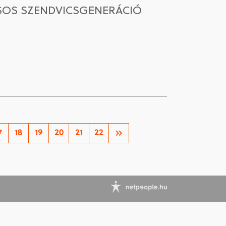
ÁSOS SZENDVICSGENERÁCIÓ
7
18
19
20
21
22