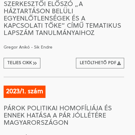
SZERKESZTŐI ELŐSZÓ „A
HÁZTARTÁSON BELÜLI
CSATLAKOZÁS A TÁRSASÁGHOZ / MEGÚJÍTOM A
EGYENLŐTLENSÉGEK ÉS A
TAGSÁGOMAT
KAPCSOLATI TŐKE” CÍMŰ TEMATIKUS
LAPSZÁM TANULMÁNYAIHOZ
Gregor Anikó - Sik Endre
TELJES CIKK
LETÖLTHETŐ PDF
2023/1. szám
PÁROK POLITIKAI HOMOFÍLIÁJA ÉS
ENNEK HATÁSA A PÁR JÓLLÉTÉRE
MAGYARORSZÁGON