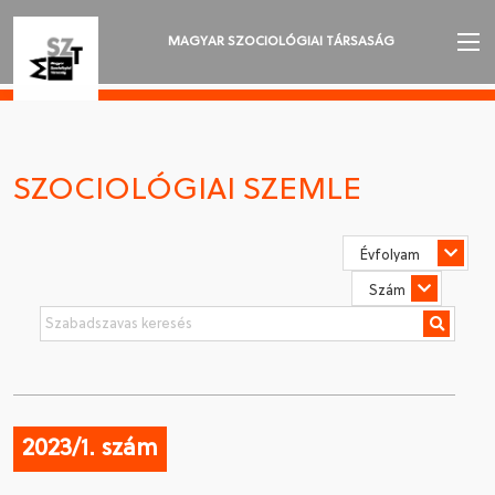
MAGYAR SZOCIOLÓGIAI TÁRSASÁG
AZ MSZT-RŐL
AKTUALITÁSOK
SZOCIOLÓGIAI SZEMLE
VÁNDORGYŰLÉSEK
SZAKOSZTÁLYOK
SZOCIOLÓGIAI SZEMLE
DÍJAK
NYELVVÁLASZTÁS
2023/1. szám