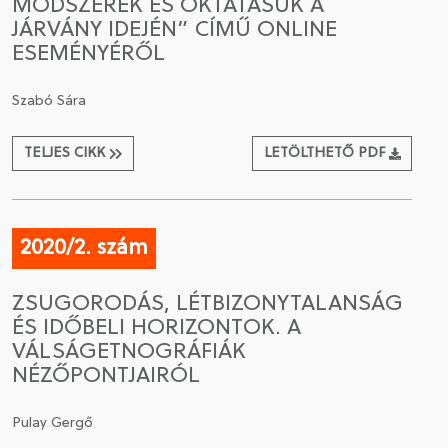
MÓDSZEREK ÉS OKTATÁSUK A
JÁRVÁNY IDEJÉN” CÍMŰ ONLINE
ESEMÉNYÉRŐL
Szabó Sára
TELJES CIKK
LETÖLTHETŐ PDF
2020/2. szám
ZSUGORODÁS, LÉTBIZONYTALANSÁG
ÉS IDŐBELI HORIZONTOK. A
VÁLSÁGETNOGRÁFIÁK
NÉZŐPONTJAIRÓL
Pulay Gergő