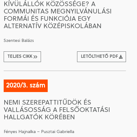
KÍVÜLÁLLÓK KÖZÖSSÉGE? A
COMMUNITAS MEGNYILVÁNULÁSI
CSATLAKOZÁS A TÁRSASÁGHOZ / MEGÚJÍTOM A
FORMÁI ÉS FUNKCIÓJA EGY
TAGSÁGOMAT
ALTERNATÍV KÖZÉPISKOLÁBAN
Szentesi Balázs
TELJES CIKK
LETÖLTHETŐ PDF
2020/3. szám
NEMI SZEREPATTITŰDÖK ÉS
VALLÁSOSSÁG A FELSŐOKTATÁSI
HALLGATÓK KÖRÉBEN
Fényes Hajnalka – Pusztai Gabriella