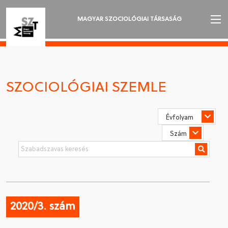
MAGYAR SZOCIOLÓGIAI TÁRSASÁG
AZ MSZT-RŐL
AKTUALITÁSOK
SZOCIOLÓGIAI SZEMLE
VÁNDORGYŰLÉSEK
SZAKOSZTÁLYOK
SZOCIOLÓGIAI SZEMLE
DÍJAK
NYELVVÁLASZTÁS
2020/3. szám