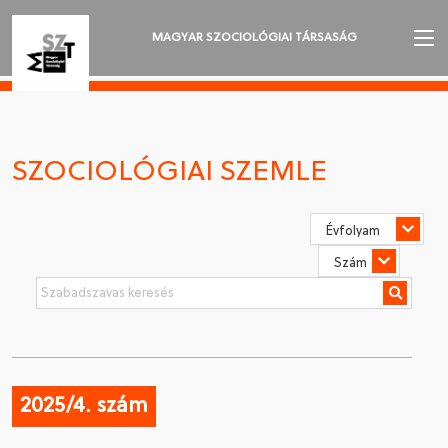
MAGYAR SZOCIOLÓGIAI TÁRSASÁG
AZ MSZT-RŐL
AKTUALITÁSOK
SZOCIOLÓGIAI SZEMLE
VÁNDORGYŰLÉSEK
SZAKOSZTÁLYOK
SZOCIOLÓGIAI SZEMLE
DÍJAK
NYELVVÁLASZTÁS
2025/4. szám