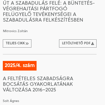
ÚT A SZABADULÁS FELÉ: A BÜNTETÉS-
VÉGREHAJTÁSI PÁRTFOGÓ
CSATLAKOZÁS A TÁRSASÁGHOZ / MEGÚJÍTOM A
FELÜGYELŐ TEVÉKENYSÉGEI A
TAGSÁGOMAT
SZABADULÁSRA FELKÉSZÍTÉSBEN
Mitrovics Zoltán
TELJES CIKK
LETÖLTHETŐ PDF
2025/4. szám
A FELTÉTELES SZABADSÁGRA
BOCSÁTÁS GYAKORLATÁNAK
VÁLTOZÁSA 2016–2025
Solt Ágnes