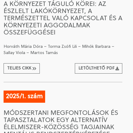
A KÖRNYEZET TÁGULÓ KÖREI: AZ
ÉSZLELT LAKÓKÖRNYEZET, A
CSATLAKOZÁS A TÁRSASÁGHOZ / MEGÚJÍTOM A
TERMÉSZETTEL VALÓ KAPCSOLAT ÉS A
TAGSÁGOMAT
KÖRNYEZETI AGGODALMAK
ÖSSZEFÜGGÉSEI
Horváth Mária Dóra – Torma Zsófi Lili – Mihók Barbara –
Sallay Viola – Martos Tamás
TELJES CIKK
LETÖLTHETŐ PDF
2025/1. szám
MÓDSZERTANI MEGFONTOLÁSOK ÉS
TAPASZTALATOK EGY ALTERNATÍV
ÉLELMISZER-KÖZÖSSÉG TAGJAINAK