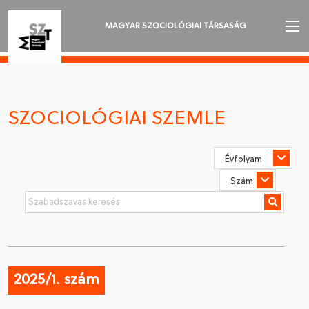
MAGYAR SZOCIOLÓGIAI TÁRSASÁG
AZ MSZT-RŐL
AKTUALITÁSOK
SZOCIOLÓGIAI SZEMLE
VÁNDORGYŰLÉSEK
SZAKOSZTÁLYOK
SZOCIOLÓGIAI SZEMLE
DÍJAK
NYELVVÁLASZTÁS
2025/1. szám