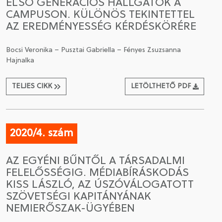
ELSŐ GENERÁCIÓS HALLGATÓK A
CAMPUSON. KÜLÖNÖS TEKINTETTEL
AZ EREDMÉNYESSÉG KÉRDÉSKÖRÉRE
Bocsi Veronika – Pusztai Gabriella – Fényes Zsuzsanna
Hajnalka
TELJES CIKK
LETÖLTHETŐ PDF
2020/4. szám
AZ EGYÉNI BŰNTŐL A TÁRSADALMI
FELELŐSSÉGIG. MÉDIABÍRÁSKODÁS
KISS LÁSZLÓ, AZ ÚSZÓVÁLOGATOTT
SZÖVETSÉGI KAPITÁNYÁNAK
NEMIERŐSZAK-ÜGYÉBEN