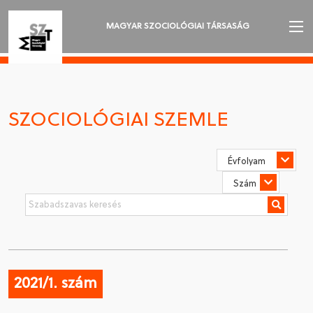
MAGYAR SZOCIOLÓGIAI TÁRSASÁG
AZ MSZT-RŐL
AKTUALITÁSOK
SZOCIOLÓGIAI SZEMLE
VÁNDORGYŰLÉSEK
SZAKOSZTÁLYOK
SZOCIOLÓGIAI SZEMLE
DÍJAK
NYELVVÁLASZTÁS
2021/1. szám