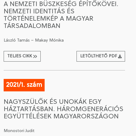
A NEMZETI BÜSZKESÉG ÉPÍTŐKÖVEI.
NEMZETI IDENTITÁS ÉS
CSATLAKOZÁS A TÁRSASÁGHOZ / MEGÚJÍTOM A
TÖRTÉNELEMKÉP A MAGYAR
TAGSÁGOMAT
TÁRSADALOMBAN
László Tamás – Makay Mónika
TELJES CIKK
LETÖLTHETŐ PDF
2021/1. szám
NAGYSZÜLŐK ÉS UNOKÁK EGY
HÁZTARTÁSBAN. HÁROMGENERÁCIÓS
EGYÜTTÉLÉSEK MAGYARORSZÁGON
Monostori Judit