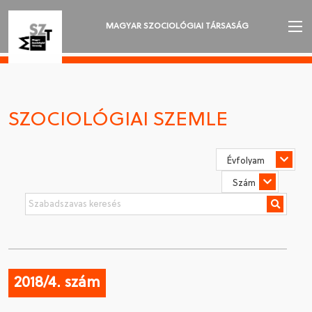
MAGYAR SZOCIOLÓGIAI TÁRSASÁG
AZ MSZT-RŐL
AKTUALITÁSOK
SZOCIOLÓGIAI SZEMLE
VÁNDORGYŰLÉSEK
SZAKOSZTÁLYOK
SZOCIOLÓGIAI SZEMLE
DÍJAK
NYELVVÁLASZTÁS
2018/4. szám