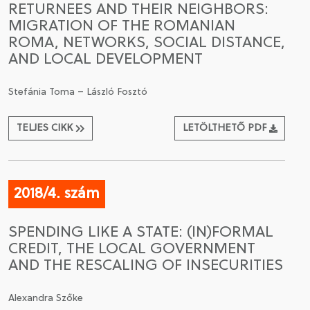
RETURNEES AND THEIR NEIGHBORS:
MIGRATION OF THE ROMANIAN
CSATLAKOZÁS A TÁRSASÁGHOZ / MEGÚJÍTOM A
ROMA, NETWORKS, SOCIAL DISTANCE,
TAGSÁGOMAT
AND LOCAL DEVELOPMENT
Stefánia Toma – László Fosztó
TELJES CIKK
LETÖLTHETŐ PDF
2018/4. szám
SPENDING LIKE A STATE: (IN)FORMAL
CREDIT, THE LOCAL GOVERNMENT
AND THE RESCALING OF INSECURITIES
Alexandra Szőke