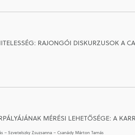
HITELESSÉG: RAJONGÓI DISKURZUSOK A 
RPÁLYÁJÁNAK MÉRÉSI LEHETŐSÉGE: A KA
amás – Szvetelszky Zsuzsanna – Csanády Márton Tamás