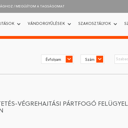
SÁGHOZ / MEGÚJÍTOM A TAGSÁGOMAT
ITÁSOK
VÁNDORGYŰLÉSEK
SZAKOSZTÁLYOK
S
NTETÉS-VÉGREHAJTÁSI PÁRTFOGÓ FELÜGYEL
N