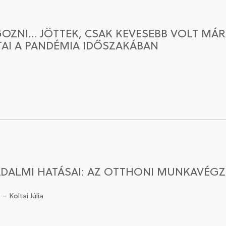
OZNI… JÖTTEK, CSAK KEVESEBB VOLT MÁR A
AI A PANDÉMIA IDŐSZAKÁBAN
ADALMI HATÁSAI: AZ OTTHONI MUNKAVÉGZ
– Koltai Júlia