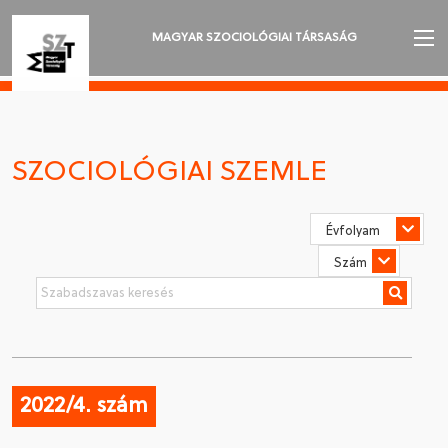
MAGYAR SZOCIOLÓGIAI TÁRSASÁG
AZ MSZT-RŐL
AKTUALITÁSOK
SZOCIOLÓGIAI SZEMLE
VÁNDORGYŰLÉSEK
SZAKOSZTÁLYOK
SZOCIOLÓGIAI SZEMLE
DÍJAK
NYELVVÁLASZTÁS
2022/4. szám