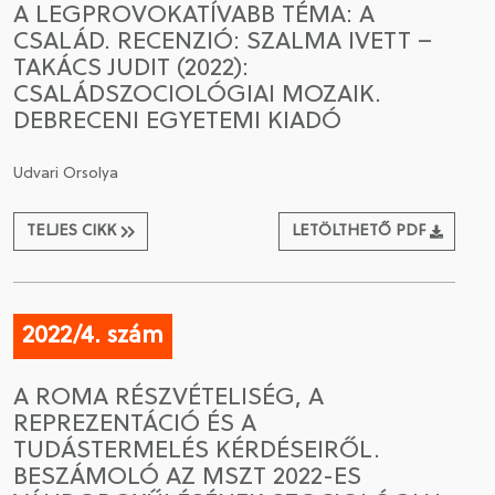
A LEGPROVOKATÍVABB TÉMA: A
CSALÁD. RECENZIÓ: SZALMA IVETT –
CSATLAKOZÁS A TÁRSASÁGHOZ / MEGÚJÍTOM A
TAKÁCS JUDIT (2022):
TAGSÁGOMAT
CSALÁDSZOCIOLÓGIAI MOZAIK.
DEBRECENI EGYETEMI KIADÓ
Udvari Orsolya
TELJES CIKK
LETÖLTHETŐ PDF
2022/4. szám
A ROMA RÉSZVÉTELISÉG, A
REPREZENTÁCIÓ ÉS A
TUDÁSTERMELÉS KÉRDÉSEIRŐL.
BESZÁMOLÓ AZ MSZT 2022-ES