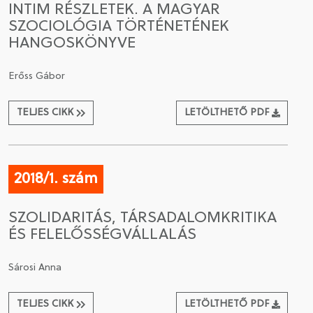
INTIM RÉSZLETEK. A MAGYAR
SZOCIOLÓGIA TÖRTÉNETÉNEK
CSATLAKOZÁS A TÁRSASÁGHOZ / MEGÚJÍTOM A
HANGOSKÖNYVE
TAGSÁGOMAT
Erőss Gábor
TELJES CIKK
LETÖLTHETŐ PDF
2018/1. szám
SZOLIDARITÁS, TÁRSADALOMKRITIKA
ÉS FELELŐSSÉGVÁLLALÁS
Sárosi Anna
TELJES CIKK
LETÖLTHETŐ PDF