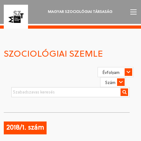
MAGYAR SZOCIOLÓGIAI TÁRSASÁG
AZ MSZT-RŐL
AKTUALITÁSOK
SZOCIOLÓGIAI SZEMLE
VÁNDORGYŰLÉSEK
SZAKOSZTÁLYOK
SZOCIOLÓGIAI SZEMLE
DÍJAK
NYELVVÁLASZTÁS
2018/1. szám