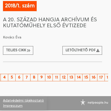
2018/1. szám
A 20. SZÁZAD HANGJA ARCHÍVUM ÉS
KUTATÓMŰHELY ELSŐ ÉVTIZEDE
Kovács Éva
TELJES CIKK
LETÖLTHETŐ PDF
4
5
6
7
8
9
10
11
12
13
14
15
16
17
18
Adatvédelmi tájékoztató
Impresszum