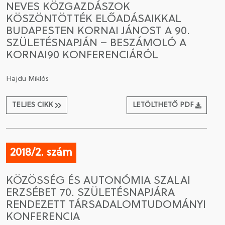
NEVES KÖZGAZDÁSZOK
KÖSZÖNTÖTTÉK ELŐADÁSAIKKAL
CSATLAKOZÁS A TÁRSASÁGHOZ / MEGÚJÍTOM A
BUDAPESTEN KORNAI JÁNOST A 90.
TAGSÁGOMAT
SZÜLETÉSNAPJÁN – BESZÁMOLÓ A
KORNAI90 KONFERENCIÁRÓL
Hajdu Miklós
TELJES CIKK
LETÖLTHETŐ PDF
2018/2. szám
KÖZÖSSÉG ÉS AUTONÓMIA SZALAI
ERZSÉBET 70. SZÜLETÉSNAPJÁRA
RENDEZETT TÁRSADALOMTUDOMÁNYI
KONFERENCIA