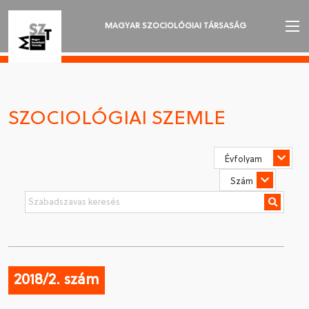
MAGYAR SZOCIOLÓGIAI TÁRSASÁG
AZ MSZT-RŐL
AKTUALITÁSOK
SZOCIOLÓGIAI SZEMLE
VÁNDORGYŰLÉSEK
SZAKOSZTÁLYOK
SZOCIOLÓGIAI SZEMLE
DÍJAK
NYELVVÁLASZTÁS
2018/2. szám