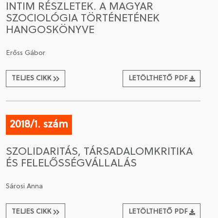
INTIM RÉSZLETEK. A MAGYAR
SZOCIOLÓGIA TÖRTÉNETÉNEK
CSATLAKOZÁS A TÁRSASÁGHOZ / MEGÚJÍTOM A
HANGOSKÖNYVE
TAGSÁGOMAT
Erőss Gábor
TELJES CIKK
LETÖLTHETŐ PDF
2018/1. szám
SZOLIDARITÁS, TÁRSADALOMKRITIKA
ÉS FELELŐSSÉGVÁLLALÁS
Sárosi Anna
TELJES CIKK
LETÖLTHETŐ PDF