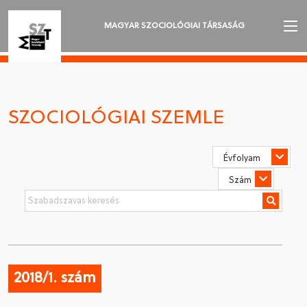
MAGYAR SZOCIOLÓGIAI TÁRSASÁG
AZ MSZT-RŐL
AKTUALITÁSOK
SZOCIOLÓGIAI SZEMLE
VÁNDORGYŰLÉSEK
SZAKOSZTÁLYOK
SZOCIOLÓGIAI SZEMLE
DÍJAK
NYELVVÁLASZTÁS
2018/1. szám