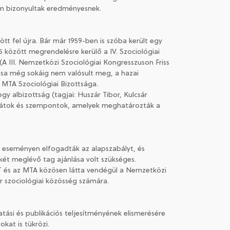
nem bizonyultak eredményesnek.
t fel újra. Bár már 1959-ben is szóba került egy
5 között megrendelésre kerülő a IV. Szociológiai
(A III. Nemzetközi Szociológiai Kongresszuson Friss
ása még sokáig nem valósult meg, a hazai
MTA Szociológiai Bizottsága.
y albizottság (tagjai: Huszár Tibor, Kulcsár
korlátok és szempontok, amelyek meghatározták a
z eseményen elfogadták az alapszabályt, és
 két meglévő tag ajánlása volt szükséges.
ZT és az MTA közösen látta vendégül a Nemzetközi
r szociológiai közösség számára.
ási és publikációs teljesítményének elismerésére
okat is tükrözi.