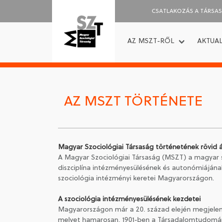
CSATLAKOZÁS A TÁRSA
AZ MSZT-RŐL
AKTUAL
AZ MSZT TÖRTÉNETE
Magyar Szociológiai Társaság történetének rövid á
A Magyar Szociológiai Társaság (MSZT) a magyar s
diszciplína intézményesülésének és autonómiájána
szociológia intézményi keretei Magyarországon.
A szociológia intézményesülésének kezdetei
Magyarországon már a 20. század elején megjelent
melyet hamarosan, 1901-ben a Társadalomtudomány