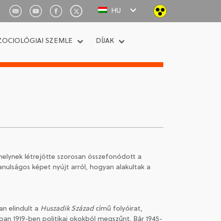
HU
ZOCIOLÓGIAI SZEMLE
DÍJAK
elynek létrejötte szorosan összefonódott a
nulságos képet nyújt arról, hogyan alakultak a
n elindult a
Huszadik Század
című folyóirat,
n 1919-ben politikai okokból megszűnt. Bár 1945-