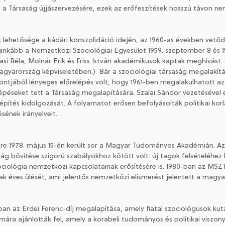
nt a Társaság újjászervezésére, ezek az erőfeszítések hosszú távon 
ehetősége a kádári konszolidáció idején, az 1960-as években vetődöt
ginkább a Nemzetközi Szociológiai Egyesület 1959. szeptember 8 és 1
si Béla, Molnár Erik és Friss István akadémikusok kaptak meghívást. 
Magyarország képviseletében.) Bár a szociológiai társaság megalakít
tjából lényeges előrelépés volt, hogy 1961-ben megalakulhatott az 
péseket tett a Társaság megalapítására. Szalai Sándor vezetésével eg
lépítés kidolgozását. A folyamatot erősen befolyásolták politikai 
sének irányelveit.
ére 1978. május 15-én került sor a Magyar Tudományos Akadémián. A
ság bővítése szigorú szabályokhoz kötött volt: új tagok felvételéhez
zociológia nemzetközi kapcsolatainak erősítésére is. 1980-ban az MS
ak éves ülését, ami jelentős nemzetközi elismerést jelentett a magya
 az Erdei Ferenc-díj megalapítása, amely fiatal szociológusok kutat
ámára ajánlották fel, amely a korabeli tudományos és politikai viszony