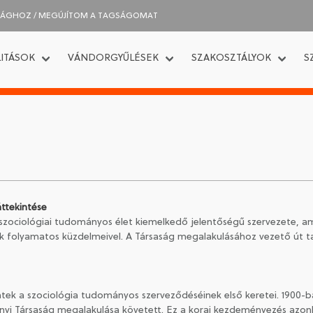
SÁGHOZ / MEGÚJÍTOM A TAGSÁGOMAT
ITÁSOK
VÁNDORGYŰLÉSEK
SZAKOSZTÁLYOK
S
ttekintése
zociológiai tudományos élet kiemelkedő jelentőségű szervezete, am
k folyamatos küzdelmeivel. A Társaság megalakulásához vezető út ta
ek a szociológia tudományos szerveződéséinek első keretei. 1900-ba
i Társaság megalakulása követett. Ez a korai kezdeményezés azonba