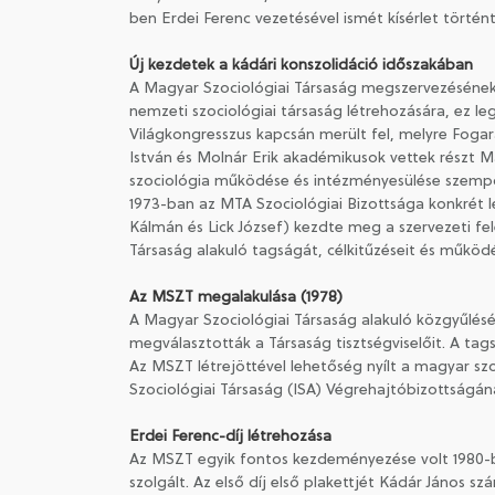
ben Erdei Ferenc vezetésével ismét kísérlet törté
Új kezdetek a kádári konszolidáció időszakában
A Magyar Szociológiai Társaság megszervezésének l
nemzeti szociológiai társaság létrehozására, ez le
Világkongresszus kapcsán merült fel, melyre Fogara
István és Molnár Erik akadémikusok vettek részt 
szociológia működése és intézményesülése szempon
1973-ban az MTA Szociológiai Bizottsága konkrét lé
Kálmán és Lick József) kezdte meg a szervezeti fe
Társaság alakuló tagságát, célkitűzéseit és működé
Az MSZT megalakulása (1978)
A Magyar Szociológiai Társaság alakuló közgyűlés
megválasztották a Társaság tisztségviselőit. A tag
Az MSZT létrejöttével lehetőség nyílt a magyar s
Szociológiai Társaság (ISA) Végrehajtóbizottságán
Erdei Ferenc-díj létrehozása
Az MSZT egyik fontos kezdeményezése volt 1980-ban
szolgált. Az első díj első plakettjét Kádár János sz