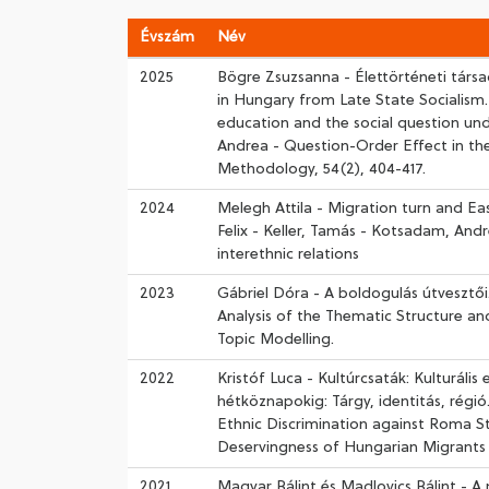
Évszám
Név
2025
Bögre Zsuzsanna - Élettörténeti társ
in Hungary from Late State Socialism
education and the social question unde
Andrea - Question-Order Effect in the
Methodology, 54(2), 404-417.
2024
Melegh Attila - Migration turn and Eas
Felix - Keller, Tamás - Kotsadam, And
interethnic relations
2023
Gábriel Dóra - A boldogulás útvesztői
Analysis of the Thematic Structure an
Topic Modelling.
2022
Kristóf Luca - Kultúrcsaták: Kulturális
hétköznapokig: Tárgy, identitás, régió
Ethnic Discrimination against Roma St
Deservingness of Hungarian Migrants
2021
Magyar Bálint és Madlovics Bálint - A