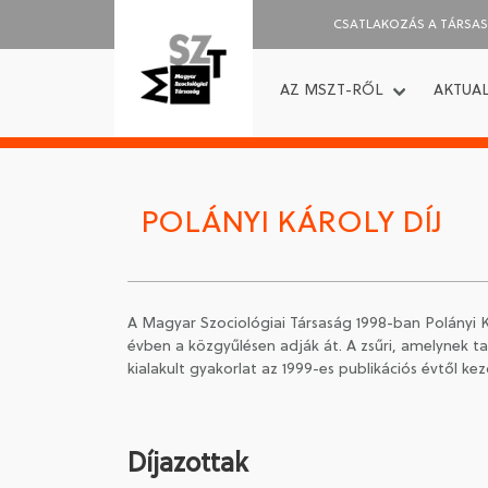
CSATLAKOZÁS A TÁRSA
AZ MSZT-RŐL
AKTUAL
POLÁNYI KÁROLY DÍJ
A Magyar Szociológiai Társaság 1998-ban Polányi Kár
évben a közgyűlésen adják át. A zsűri, amelynek ta
kialakult gyakorlat az 1999-es publikációs évtől ke
Díjazottak