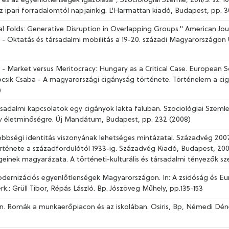
s az egyenlőtlenségek igazolása", Szociológiai Szemle, 2011/3. sz. 10
 ipari forradalomtól napjainkig. L'Harmattan kiadó, Budapest, pp. 30
al Folds: Generative Disruption in Overlapping Groups." American Journ
lé - Oktatás és társadalmi mobilitás a 19-20. századi Magyarország
- Market versus Meritocracy: Hungary as a Critical Case. European So
pcsik Csaba - A magyarországi cigányság története. Történelem a ci
)
sadalmi kapcsolatok egy cigányok lakta faluban. Szociológiai Szemle 
ív életminőségre. Új Mandátum, Budapest, pp. 232 (2008)
bbségi identitás viszonyának lehetséges mintázatai. Századvég 2007/1
rténete a századfordulótól 1933-ig. Századvég Kiadó, Budapest, 200
ségeinek magyarázata. A történeti-kulturális és társadalmi tényezők 
odernizációs egyenlőtlenségek Magyarországon. In: A zsidóság és Eu
k.: Grüll Tibor, Répás László. Bp. Jószöveg Műhely, pp.135-153
. Romák a munkaerőpiacon és az iskolában. Osiris, Bp, Némedi Dénes 