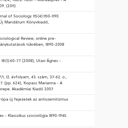
7-124., Kuczi Tibor - Munkásprés - A
9. (2011)
al of Sociology 115(4):1150-1190.
on Új Mandátum Könyvkiadó,
ciological Review, online pre-
gánykutatások tükrében, 1890-2008
18(1):60-77 (2008), Utasi Ágnes -
, 12. évfolyam, 43. szám, 37-62. o.,
7. (pp. 624), Kopasz Marianna - A
szerepe. Akadémiai Kiadó 2007
rópa új fejezetek az antiszemitizmus
- Klasszikus szociológia 1890-1945.