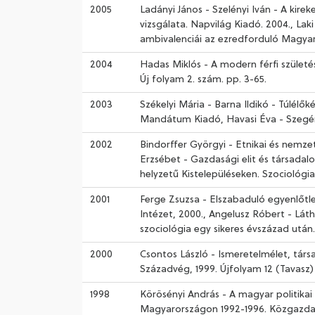
2005
Ladányi János - Szelényi Iván - A kire
vizsgálata. Napvilág Kiadó. 2004., Lak
ambivalenciái az ezredforduló Magyar
2004
Hadas Miklós - A modern férfi születés
Új folyam 2. szám. pp. 3-65.
2003
Székelyi Mária - Barna Ildikó - Túlél
Mandátum Kiadó, Havasi Éva - Szegény
2002
Bindorffer Györgyi - Etnikai és nem
Erzsébet - Gazdasági elit és társadal
helyzetű Kistelepüléseken. Szociológia
2001
Ferge Zsuzsa - Elszabaduló egyenlőtlen
Intézet, 2000., Angelusz Róbert - Lá
szociológia egy sikeres évszázad után.
2000
Csontos László - Ismeretelmélet, társ
Századvég, 1999. Újfolyam 12 (Tavasz)
1998
Körösényi András - A magyar politikai 
Magyarországon 1992-1996. Közgazdaság