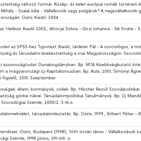
kesztettség változó formái. Közép- és kelet európai romák történeti é
i Mihály - Szalai Júlia - Vállalkozók vagy polgárok? A nagyvállalkozók
országán. Osiris Kiadó. 2004
e. Helikon Kiadó 2003., Altorjai Szilvia - Giczi Johanna - Sík Endre -
őkészlet az SPSS-hez Typotext Kiadó, Léderer Pál - A szociológus, a m
ség és társadalmi kirekesztettség a mai Magyarországon. Szociológi
zeti azonosságtudat Dunabogdányban. Bp. MTA Kisebbségkutató Intéz
om a magyarországi új-Kapitalizmusban. Bp. Aula, 2001, Simonyi Ágne
i Figyelő, 2001. Szeptember
ségek: állam, kormányok, civilek. Bp. Hilscher Rezső Szociálpolitikai
thatóság görbe tükrei. Társadalompolitikai Tanulmányok. Bp. Új Man
 Szociológiai Szemle, 2000/2. 3-16.o.
adalomelmélet, társadalomkutatás. Bp. Osiris, 1999., Róbert Péter -
rendszer. Osiris, Budapest (1998), Tóth István János - Vállalkozások t
i Szemle, 1998 június, 591-615. o.