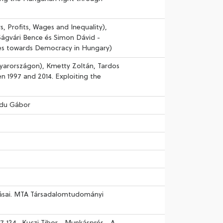
s, Profits, Wages and Inequality),
Ságvári Bence és Simon Dávid -
des towards Democracy in Hungary)
gyarországon), Kmetty Zoltán, Tardos
n 1997 and 2014. Exploiting the
ajdu Gábor
ozásai. MTA Társadalomtudományi