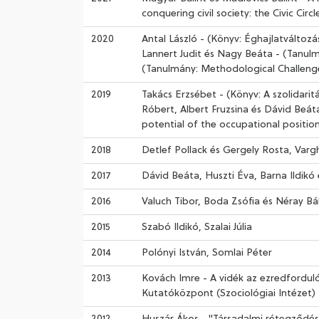
conquering civil society: the Civic Ci
2020
Antal László - (Könyv: Éghajlatváltozás
Lannert Judit és Nagy Beáta - (Tanul
(Tanulmány: Methodological Challeng
2019
Takács Erzsébet - (Könyv: A szolidari
Róbert, Albert Fruzsina és Dávid Beát
potential of the occupational positio
2018
Detlef Pollack és Gergely Rosta, Varg
2017
Dávid Beáta, Huszti Éva, Barna Ildikó 
2016
Valuch Tibor, Boda Zsófia és Néray Bál
2015
Szabó Ildikó, Szalai Júlia
2014
Polónyi István, Somlai Péter
2013
Kovách Imre - A vidék az ezredfordul
Kutatóközpont (Szociológiai Intézet)