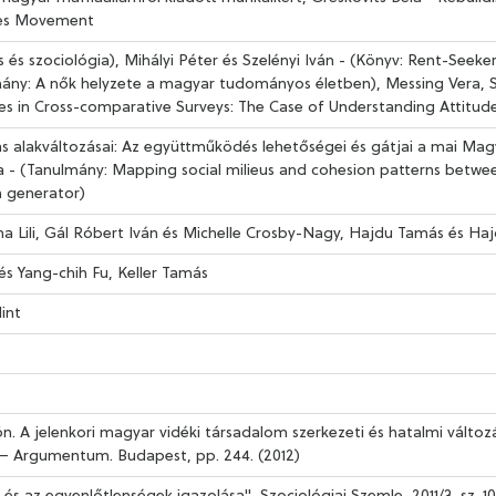
rcles Movement
 és szociológia), Mihályi Péter és Szelényi Iván - (Könyv: Rent-Seeker
mány: A nők helyzete a magyar tudományos életben), Messing Vera, 
es in Cross-comparative Surveys: The Case of Understanding Attitu
tás alakváltozásai: Az együttműködés lehetőségei és gátjai a mai Ma
a - (Tanulmány: Mapping social milieus and cohesion patterns betwee
n generator)
ha Lili, Gál Róbert Iván és Michelle Crosby-Nagy, Hajdu Tamás és H
és Yang-chih Fu, Keller Tamás
int
ón. A jelenkori magyar vidéki társadalom szerkezeti és hatalmi vált
 – Argumentum. Budapest, pp. 244. (2012)