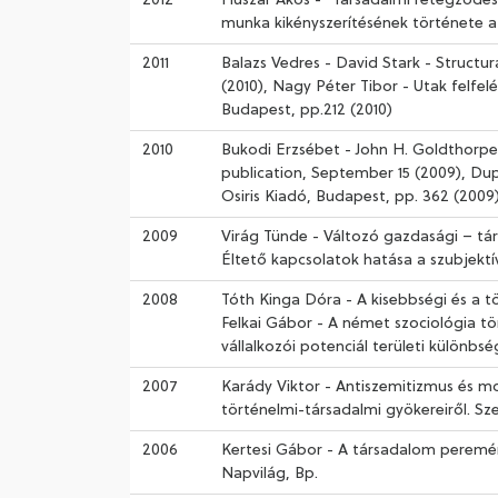
2012
Huszár Ákos - "Társadalmi rétegződés é
munka kikényszerítésének története az
2011
Balazs Vedres - David Stark - Structur
(2010), Nagy Péter Tibor - Utak felfe
Budapest, pp.212 (2010)
2010
Bukodi Erzsébet - John H. Goldthorpe 
publication, September 15 (2009), Du
Osiris Kiadó, Budapest, pp. 362 (2009
2009
Virág Tünde - Változó gazdasági – tár
Éltető kapcsolatok hatása a szubjekt
2008
Tóth Kinga Dóra - A kisebbségi és a tö
Felkai Gábor - A német szociológia tö
vállalkozói potenciál területi különb
2007
Karády Viktor - Antiszemitizmus és m
történelmi-társadalmi gyökereiről. Szer
2006
Kertesi Gábor - A társadalom peremén
Napvilág, Bp.