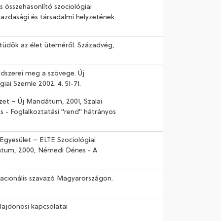
s összehasonlító szociológiai
 gazdasági és társadalmi helyzetének
 Etüdök az élet üteméről. Századvég,
ódszerei meg a szövege. Új
ai Szemle 2002. 4. 51-71.
et – Új Mandátum, 2001, Szalai
s - Foglalkoztatási "rend" hátrányos
 Egyesület – ELTE Szociológiai
dátum, 2000, Némedi Dénes - A
 Racionális szavazó Magyarországon.
ulajdonosi kapcsolatai