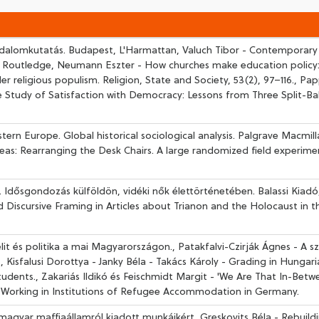
adalomkutatás. Budapest, L'Harmattan, Valuch Tibor - Contemporary
. Routledge, Neumann Eszter - How churches make education policy: 
r religious populism. Religion, State and Society, 53(2), 97–116., Pa
 Study of Satisfaction with Democracy: Lessons from Three Split-Bal
tern Europe. Global historical sociological analysis. Palgrave Macmill
reas: Rearranging the Desk Chairs. A large randomized field experime
. Idősgondozás külföldön, vidéki nők élettörténetében. Balassi Kiadó
d Discursive Framing in Articles about Trianon and the Holocaust in 
 elit és politika a mai Magyarországon., Patakfalvi-Czirják Ágnes - A sz
., Kisfalusi Dorottya - Janky Béla - Takács Károly - Grading in Hunga
udents., Zakariás Ildikó és Feischmidt Margit - 'We Are That In-Betw
 Working in Institutions of Refugee Accommodation in Germany.
 magyar maffiaállamról kiadott munkáikért, Greskovits Béla - Rebuild