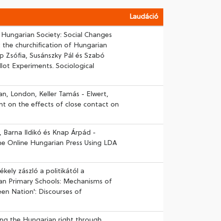
Laudáció
 Hungarian Society: Social Changes
the churchification of Hungarian
pp Zsófia, Susánszky Pál és Szabó
lot Experiments. Sociological
an, London, Keller Tamás - Elwert,
nt on the effects of close contact on
, Barna Ildikó és Knap Árpád -
the Online Hungarian Press Using LDA
ékely zászló a politikától a
rian Primary Schools: Mechanisms of
een Nation': Discourses of
ing the Hungarian right through