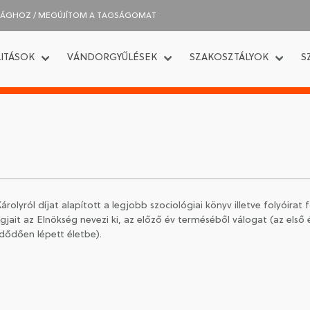
SÁGHOZ / MEGÚJÍTOM A TAGSÁGOMAT
ITÁSOK
VÁNDORGYŰLÉSEK
SZAKOSZTÁLYOK
S
olyról díjat alapított a legjobb szociológiai könyv illetve folyóirat f
gjait az Elnökség nevezi ki, az előző év terméséből válogat (az első
zdődően lépett életbe).