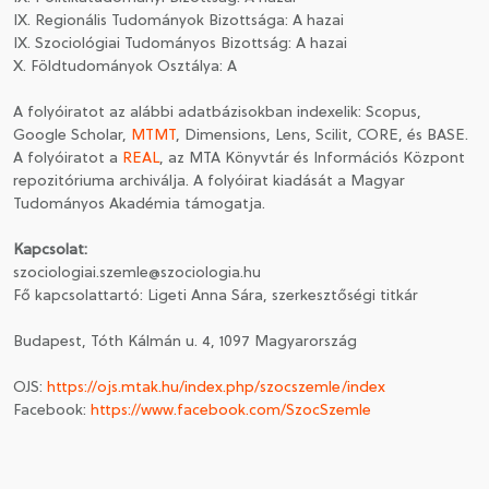
IX. Regionális Tudományok Bizottsága: A hazai
IX. Szociológiai Tudományos Bizottság: A hazai
X. Földtudományok Osztálya: A
A folyóiratot az alábbi adatbázisokban indexelik: Scopus,
Google Scholar,
MTMT
, Dimensions, Lens, Scilit, CORE, és BASE.
A folyóiratot a
REAL
, az MTA Könyvtár és Információs Központ
repozitóriuma archiválja. A folyóirat kiadását a Magyar
Tudományos Akadémia támogatja.
Kapcsolat:
szociologiai.szemle@szociologia.hu
Fő kapcsolattartó: Ligeti Anna Sára, szerkesztőségi titkár
Budapest, Tóth Kálmán u. 4, 1097 Magyarország
OJS:
https://ojs.mtak.hu/index.php/szocszemle/index
Facebook:
https://www.facebook.com/SzocSzemle