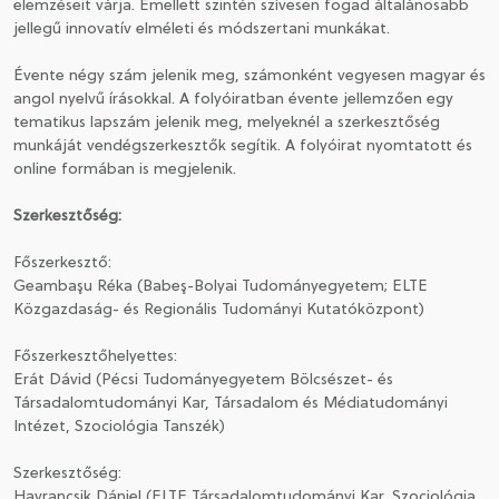
elemzéseit várja. Emellett szintén szívesen fogad általánosabb
jellegű innovatív elméleti és módszertani munkákat.
CSATLAKOZÁS A TÁRSASÁGHOZ / MEGÚJÍTOM A
TAGSÁGOMAT
Évente négy szám jelenik meg, számonként vegyesen magyar és
angol nyelvű írásokkal. A folyóiratban évente jellemzően egy
tematikus lapszám jelenik meg, melyeknél a szerkesztőség
munkáját vendégszerkesztők segítik. A folyóirat nyomtatott és
online formában is megjelenik.
Szerkesztőség:
Főszerkesztő:
Geambaşu Réka (Babeş-Bolyai Tudományegyetem; ELTE
Közgazdaság- és Regionális Tudományi Kutatóközpont)
Főszerkesztőhelyettes:
Erát Dávid (Pécsi Tudományegyetem Bölcsészet- és
Társadalomtudományi Kar, Társadalom és Médiatudományi
Intézet, Szociológia Tanszék)
Szerkesztőség:
Havrancsik Dániel (ELTE Társadalomtudományi Kar, Szociológia