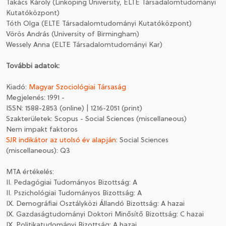
Takács Károly (Linköping University, ELTE Társadalomtudományi
Kutatóközpont)
Tóth Olga (ELTE Társadalomtudományi Kutatóközpont)
Vörös András (University of Birmingham)
Wessely Anna (ELTE Társadalomtudományi Kar)
További adatok:
Kiadó:
Magyar Szociológiai Társaság
Megjelenés: 1991 -
ISSN: 1588-2853 (online) | 1216-2051 (print)
Szakterületek: Scopus - Social Sciences (miscellaneous)
Nem impakt faktoros
SJR indikátor az utolsó év alapján
: Social Sciences
(miscellaneous): Q3
MTA értékelés:
II. Pedagógiai Tudományos Bizottság: A
II. Pszichológiai Tudományos Bizottság: A
IX. Demográfiai Osztályközi Állandó Bizottság: A hazai
IX. Gazdaságtudományi Doktori Minősítő Bizottság: C hazai
IX. Politikatudományi Bizottság: A hazai