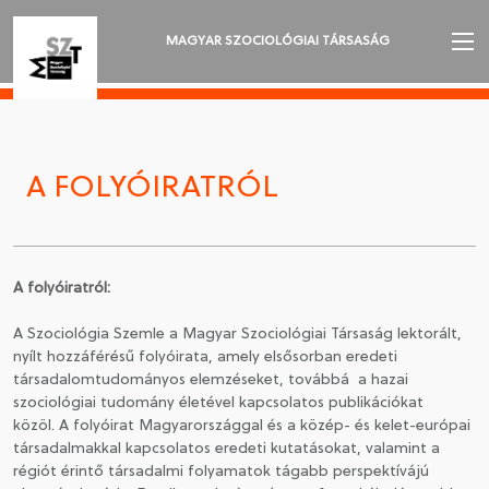
MAGYAR SZOCIOLÓGIAI TÁRSASÁG
AZ MSZT-RŐL
AKTUALITÁSOK
A FOLYÓIRATRÓL
VÁNDORGYŰLÉSEK
SZAKOSZTÁLYOK
A folyóiratról:
SZOCIOLÓGIAI SZEMLE
A Szociológia Szemle a Magyar Szociológiai Társaság lektorált,
nyílt hozzáférésű folyóirata, amely elsősorban eredeti
DÍJAK
társadalomtudományos elemzéseket, továbbá a hazai
szociológiai tudomány életével kapcsolatos publikációkat
NYELVVÁLASZTÁS
közöl. A folyóirat Magyarországgal és a közép- és kelet-európai
társadalmakkal kapcsolatos eredeti kutatásokat, valamint a
régiót érintő társadalmi folyamatok tágabb perspektívájú