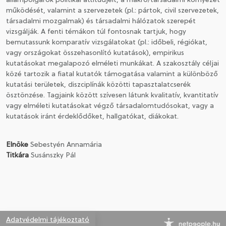
állampolgárok politikai attitűdjeit, a makro/társadalmi környezet
működését, valamint a szervezetek (pl.: pártok, civil szervezetek,
társadalmi mozgalmak) és társadalmi hálózatok szerepét
CSATLAKOZÁS A TÁRSASÁGHOZ / MEGÚJÍTOM A
vizsgálják. A fenti témákon túl fontosnak tartjuk, hogy
TAGSÁGOMAT
bemutassunk komparatív vizsgálatokat (pl.: időbeli, régiókat,
vagy országokat összehasonlító kutatások), empirikus
kutatásokat megalapozó elméleti munkákat. A szakosztály céljai
közé tartozik a fiatal kutatók támogatása valamint a különböző
kutatási területek, diszciplínák közötti tapasztalatcserék
ösztönzése. Tagjaink között szívesen látunk kvalitatív, kvantitatív
vagy elméleti kutatásokat végző társadalomtudósokat, vagy a
kutatások iránt érdeklődőket, hallgatókat, diákokat.
Elnöke
Sebestyén Annamária
Titkára
Susánszky Pál
Adatvédelmi tájékoztató