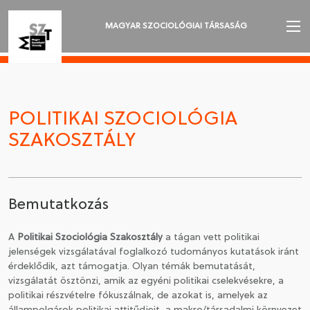
MAGYAR SZOCIOLÓGIAI TÁRSASÁG
AZ MSZT-RŐL
AKTUALITÁSOK
POLITIKAI SZOCIOLÓGIA
VÁNDORGYŰLÉSEK
SZAKOSZTÁLY
SZAKOSZTÁLYOK
SZOCIOLÓGIAI SZEMLE
Bemutatkozás
DÍJAK
A
Politikai Szociológia Szakosztály
a tágan vett politikai
jelenségek vizsgálatával foglalkozó tudományos kutatások iránt
NYELVVÁLASZTÁS
érdeklődik, azt támogatja. Olyan témák bemutatását,
vizsgálatát ösztönzi, amik az egyéni politikai cselekvésekre, a
politikai részvételre fókuszálnak, de azokat is, amelyek az