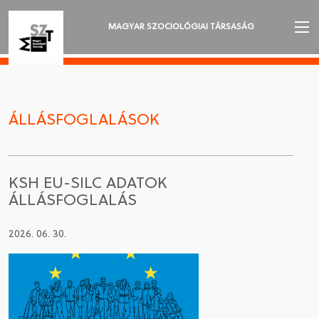
MAGYAR SZOCIOLÓGIAI TÁRSASÁG
AZ MSZT-RŐL
AKTUALITÁSOK
ÁLLÁSFOGLALÁSOK
VÁNDORGYŰLÉSEK
SZAKOSZTÁLYOK
KSH EU-SILC ADATOK
ÁLLÁSFOGLALÁS
SZOCIOLÓGIAI SZEMLE
2026. 06. 30.
DÍJAK
NYELVVÁLASZTÁS