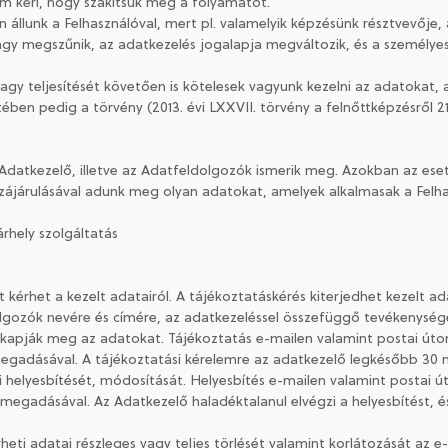
em kéri, hogy szakítsuk meg a folyamatot.
 állunk a Felhasználóval, mert pl. valamelyik képzésünk résztvevője
 vagy megszűnik, az adatkezelés jogalapja megváltozik, és a személy
vagy teljesítését követően is kötelesek vagyunk kezelni az adatokat
ben pedig a törvény (2013. évi LXXVII. törvény a felnőttképzésről 21. 
Adatkezelő, illetve az Adatfeldolgozók ismerik meg. Azokban az eset
zzájárulásával adunk meg olyan adatokat, amelyek alkalmasak a Felh
árhely szolgáltatás
st kérhet a kezelt adatairól. A tájékoztatáskérés kiterjedhet kezelt ad
olgozók nevére és címére, az adatkezeléssel összefüggő tevékenysé
y kapják meg az adatokat. Tájékoztatás e-mailen valamint postai úton
egadásával. A tájékoztatási kérelemre az adatkezelő legkésőbb 30 n
ai helyesbítését, módosítását. Helyesbítés e-mailen valamint postai ú
 megadásával. Az Adatkezelő haladéktalanul elvégzi a helyesbítést, é
érheti adatai részleges vagy teljes törlését valamint korlátozását az 