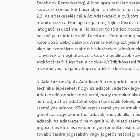
Facebook Remarketing) A Honlapra tett látogatássa
keresztül cookie-kat használjon, amelyek felhaszn
2.2. Az adatkezelés célja Az Adatkezelő a gyűjtöt
monitorozza a Honlap forgalmát, fejlesztési és sta
látogatóinak száma, a Honlapon töltött idő hoss
használja az Adatkezelő. Facebook Remarketing h
különböző weboldalakon. A remarketing azt jelenti,
alapján személyre szabott hirdetéseket jeleníten
irányelvek a meghatározók. Cookie beállítások keze
eszköztárától függően a cookie-k/sütik/követési f
a személyes fiókjához kapcsolódó Hirdetésbeállít
3. Adatbiztonság Az Adatkezelő a megadott adato
technikai lépéseket, hogy az adatok védettek legye
Adatkezelő gondoskodik arról, hogy megakadályozz
nem adja át az adatokat olyan harmadik félnek, 
személyes adatot. Különleges személyes adatnak minő
genetikai vagy biometriai adatok, melyek alkalmasa
adatok. Az adatkezelő nem gyűjt 16 év alatti szemé
jogosult és köteles minden olyan rendelkezésére á
továbbítására jogszabály vagy jogerős hatósági kö