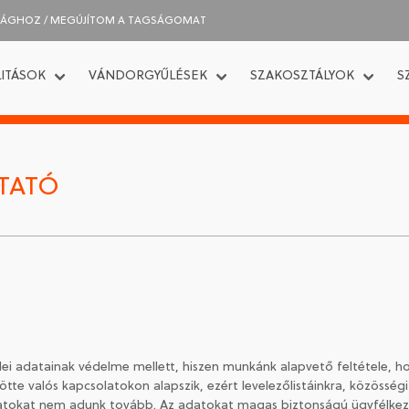
SÁGHOZ / MEGÚJÍTOM A TAGSÁGOMAT
ITÁSOK
VÁNDORGYŰLÉSEK
SZAKOSZTÁLYOK
S
TATÓ
ei adatainak védelme mellett, hiszen munkánk alapvető feltétele, ho
tte valós kapcsolatokon alapszik, ezért levelezőlistáinkra, közösségi 
atokat nem adunk tovább. Az adatokat magas biztonságú ügyfélkezelé