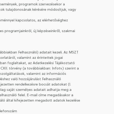
Események, programok szervezésekor a
tok tulajdonosának kérésére módosítjuk, vagy
seménnyel kapcsolatos, az elérhetőséghez
es programjainkról, új képzéseinkről, szakmai
bbiakban Felhasználó) adatait kezeli. Az MSZT
orlatáról, valamint az érintettek jogai
ban foglaltakat, az Adatkezelési Tájékoztató
XII. törvény (a továbbiakban: Infotv.) szerint a
i szolgáltatások, valamint az információs
léshez való hozzájárulást Felhasználó
ejezetten rendelkezésre bocsát adatokat (I.
rólag saját személyes adatait adhatja meg a
lhasználó felel. E-mail címe megadásakor a
ználó által kifejezetten megadott adatok kezelése
Telefonszám