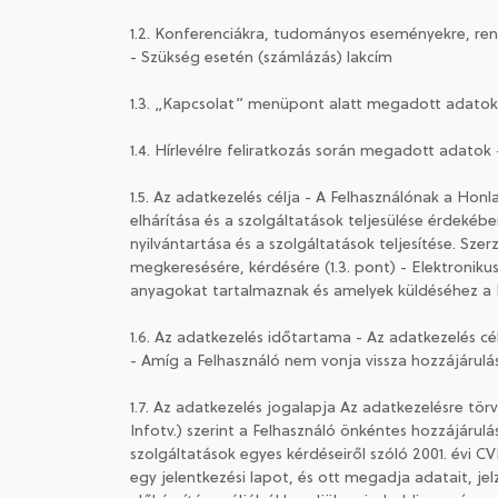
1.2. Konferenciákra, tudományos eseményekre, ren
- Szükség esetén (számlázás) lakcím
1.3. „Kapcsolat” menüpont alatt megadott adatok (
1.4. Hírlevélre feliratkozás során megadott adatok
1.5. Az adatkezelés célja - A Felhasználónak a Hon
elhárítása és a szolgáltatások teljesülése érdeké
nyilvántartása és a szolgáltatások teljesítése. Sze
megkeresésére, kérdésére (1.3. pont) - Elektroniku
anyagokat tartalmaznak és amelyek küldéséhez a F
1.6. Az adatkezelés időtartama - Az adatkezelés cé
- Amíg a Felhasználó nem vonja vissza hozzájárulá
1.7. Az adatkezelés jogalapja Az adatkezelésre tör
Infotv.) szerint a Felhasználó önkéntes hozzájáru
szolgáltatások egyes kérdéseiről szóló 2001. évi CVI
egy jelentkezési lapot, és ott megadja adatait, je