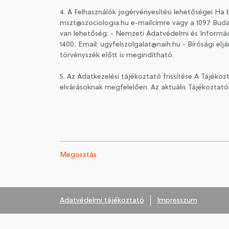
4. A Felhasználók jogérvényesítési lehetőségei Ha 
mszt@szociologia.hu e-mailcímre vagy a 1097 Budap
van lehetőség: - Nemzeti Adatvédelmi és Információ
1400; Email: ugyfelszolgalat@naih.hu - Bírósági elj
törvényszék előtt is megindítható.
5. Az Adatkezelési tájékoztató frissítése A Tájékoz
elvárásoknak megfelelően. Az aktuális Tájékoztató
Megosztás
Adatvédelmi tájékoztató
Impresszum