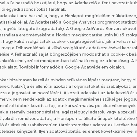
l a Felhasználó hozzájárul, hogy az Adatkezelő a fent nevezett külső
álói egyedi azonosítókat tárolnak.
t adatokat arra használja, hogy a Honlapot megfelelően működtesse,
tisztikai céllal. Az Adatkezelő a Google Analytics programot statiszt
za, egyéb látogatottsági adatok). A Google AdWords Konverzióköve
asználata eredményeként a Honlap meglátogatása után külső szolgál
 hogy külső szolgáltatók cookie-k segítségével tárolják a Felhaszná
ek meg a Felhasználónak. A külső szolgáltatók adatkezelésével kapcs
lése A Felhasználó saját böngészőjében módosíthat a cookie-k beállí
unkciók elhelyezései menüpontban található meg ez a lehetőség. A F
ások alatt. További információk a Google Adatvédelem oldalon.
kat bizalmasan kezeli és minden szükséges lépést megtesz, hogy bi
nek. Kialakítja és ellenőrzi azokat a folyamatokat és szabályokat, a
a a jogosulatlan hozzáférést. A kezelt adatokat az Adatkezelő és
amelyik nem rendelkezik az adatok megismeréséhez szükséges jogosu
sül többek között a faji, etnikai származás; politikai vélemények; va
k a személy beazonosítására; egészségügyi adatok, vagy a szexuális é
lyekről személyes adatot, a Honlapon található űrlapok kitöltésére 
lló és általunk szabályszerűen tárolt személyes adatot az illetékes 
telezés kényszerít. Ilyen adattovábbítás, és ennek következményei m