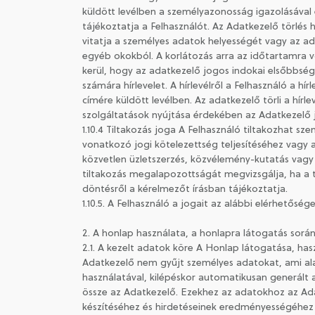
küldött levélben a személyazonosság igazolásával 
tájékoztatja a Felhasználót. Az Adatkezelő törlés h
vitatja a személyes adatok helyességét vagy az ad
egyéb okokból. A korlátozás arra az időtartamra v
kerül, hogy az adatkezelő jogos indokai elsőbbség
számára hírlevelet. A hírlevélről a Felhasználó a hí
címére küldött levélben. Az adatkezelő törli a hírle
szolgáltatások nyújtása érdekében az Adatkezelő j
1.10.4 Tiltakozás joga A Felhasználó tiltakozhat s
vonatkozó jogi kötelezettség teljesítéséhez vagy
közvetlen üzletszerzés, közvélemény-kutatás vagy 
tiltakozás megalapozottságát megvizsgálja, ha a t
döntésről a kérelmezőt írásban tájékoztatja.
1.10.5. A Felhasználó a jogait az alábbi elérhetős
2. A honlap használata, a honlapra látogatás sor
2.1. A kezelt adatok köre A Honlap látogatása, hasz
Adatkezelő nem gyűjt személyes adatokat, ami al
használatával, kilépéskor automatikusan generált
össze az Adatkezelő. Ezekhez az adatokhoz az Ada
készítéséhez és hirdetéseinek eredményességéhez 