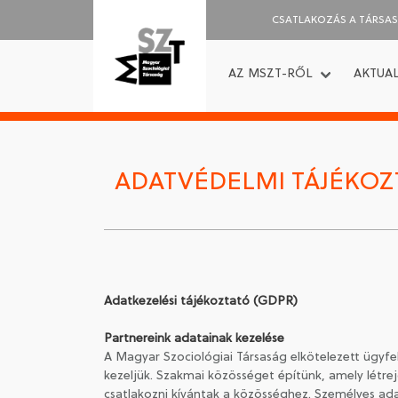
CSATLAKOZÁS A TÁRSA
AZ MSZT-RŐL
AKTUAL
ADATVÉDELMI TÁJÉKOZ
Adatkezelési tájékoztató (GDPR)
Partnereink adatainak kezelése
A Magyar Szociológiai Társaság elkötelezett ügyfel
kezeljük. Szakmai közösséget építünk, amely létrejö
csatlakozni kívántak a közösséghez. Személyes ad