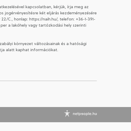
tkezelésével kapcsolatban, kérjük, írja meg az
tos jogérvényesítésre két eljárás kezdeményezésére
/C., honlap: https://naih.hu/, telefon: +36-1-391-
 per a lakóhely vagy tartózkodási hely szerinti
szabályi környezet változásainak és a hatósági
ja alatt kaphat információkat.