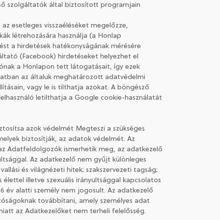
 szolgáltatók által biztosított programjain
 az esetleges visszaéléséket megelőzze,
ikák létrehozására használja (a Honlap
tést a hirdetések hatékonyságának mérésére
tató (Facebook) hirdetéseket helyezhet el
lónak a Honlapon tett látogatásait, így ezek
olatban az általuk meghatározott adatvédelmi
tásain, vagy le is tilthatja azokat. A böngésző
elhasználó letilthatja a Google cookie-használatát
ztosítsa azok védelmét Megteszi a szükséges
melyek biztosítják, az adatok védelmét. Az
 az Adatfeldolgozók ismerhetik meg, az adatkezelő
ltsággal. Az adatkezelő nem gyűjt különleges
llási és világnézeti hitek; szakszervezeti tagság;
lettel illetve szexuális irányultsággal kapcsolatos
16 év alatti személy nem jogosult. Az adatkezelő
hatóságoknak továbbítani, amely személyes adat
iatt az Adatkezelőket nem terheli felelősség.