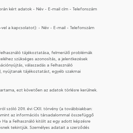
rán kért adatok - Név - E-mail cím - Telefonszám
vel a kapcsolatot): - Név - E-mail - Telefonszám
a Felhasználó tájékoztatása, felmerülő problémák
teléhez szükséges azonosítás, a jelentkezések
mációnyújtás, válaszadás a Felhasználó
ól, nyújtanak tájékoztatást, egyéb szakmai
őtartama, ezt követően az adatok törlésre kerülnek.
l szóló 2011. évi CXII. törvény (a továbbiakban:
valamint az információs társadalommal összefüggő
lap Ha a Felhasználó kitölt az egy adott képzésre
ésnek tekintjük. Személyes adatait a szerződés