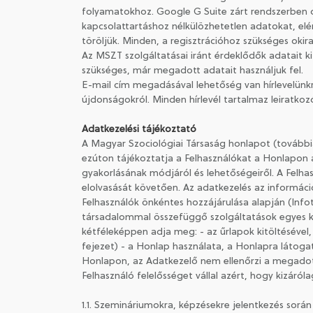
folyamatokhoz. Google G Suite zárt rendszerben
kapcsolattartáshoz nélkülözhetetlen adatokat, el
töröljük. Minden, a regisztrációhoz szükséges okir
Az MSZT szolgáltatásai iránt érdeklődők adatait k
szükséges, már megadott adatait használjuk fel.
E-mail cím megadásával lehetőség van hírlevelünkre
újdonságokról. Minden hírlevél tartalmaz leiratkozó
Adatkezelési tájékoztató
A Magyar Szociológiai Társaság honlapot (további
ezúton tájékoztatja a Felhasználókat a Honlapon ál
gyakorlásának módjáról és lehetőségeiről. A Felha
elolvasását követően. Az adatkezelés az információs
Felhasználók önkéntes hozzájárulása alapján (Infot
társadalommal összefüggő szolgáltatások egyes kérd
kétféleképpen adja meg: - az űrlapok kitöltésével,
fejezet) - a Honlap használata, a Honlapra látoga
Honlapon, az Adatkezelő nem ellenőrzi a megadott
Felhasználó felelősséget vállal azért, hogy kizáró
1.1. Szemináriumokra, képzésekre jelentkezés sorá