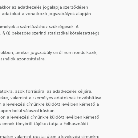
, akkor az adatkezelés jogalapja szerződésen
es adatokat a vonatkozó jogszabályok alapján
, amelyek a számlázáshoz szükségesek. A
§ (1) bekezdés szerinti statisztikai kötelezettség)
ekben, amikor jogszabály erről nem rendelkezik,
asználók azonosítására.
atokra, azok forrására, az adatkezelés céljára,
gekre, valamint a személyes adatoknak továbbítása
 a levelezési címünkre küldött levélben kérhető a
apon belül válaszol írásban.
ton a levelezési címünkre küldött levélben kérhető
s ennek tényéről tájékoztatja a Felhasználót
e-mailen valamint postai úton a levelezési címünkre