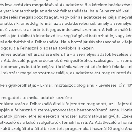
és levelezési cím megadásával. Az adatkezelő a kérelem beérkezése ut
elyett korlátozhatja az adatok felhasználását, ha a Felhasználó kéri.
atkezelés megalapozottságát, vagy bár az adatkezelés célja megvalós
onatkozik, ameddig fennáll az az adatkezelési cél, amely a személye
et élveznek-e az értintett jogos indokaival szemben. A Felhasználó b
rlevél alján található leiratkozó link segítségével iratkozhat le, vagy 
vél adatbázisból a Felhasználót. Ha a hozzájárulás visszavonása kifeje
ogosult a Felhasználó adatait továbbra is kezelni.
zemélyes adatai felhasználása ellen, ha - a személyes adatok kezelése
 az Adatkezelő jogos érdekének érvényesítéséhez szükséges - a szem
tudományos kutatás céljára történik; valamint közérdekű feladat tel
iltakozást megalapozottnak találja, az adatkezelést megszünteti és
égeken gyakorolhatja: - E-mail: mszt@szociologia.hu - Levelezési cím:
án megadott technikai adatok kezelése
nálata során a Felhasználó által kifejezetten megadott, az I. fejezet
apján a felhasználó személyazonossága beazonosítható lenne. Honla
 adatok jönnek létre és ezeket a rendszer automatikusan gyűjti. Eze
tkezelő és a külső szolgáltatók férnek hozzá. Az Adatkezelő a honl
külső szolgáltató által biztosított programokat használ (Google An