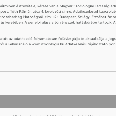
bármilyen észrevétele, kérése van a Magyar Szociológiai Társaság ada
est, Tóth Kálmán utca 4. levelezési címre. Adatkezeléssel kapcsola
szabadság Hatóságnál, cím: 1125 Budapest, Szilágyi Erzsébet fasor 22
árás keretében. A per elbírálása a törvényszék hatáskörébe tartozik. A
tatót az adatkezelő folyamatosan felülvizsgálja és aktualizálja a jog
ról a Felhasználó a www.szociologia.hu Adatkezelési tájékoztató pont