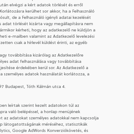
án elvégzi a kért adatok törlését és erről
 Korlátozásra kerülhet sor akkor, ha a Felhasználó
ult, de a Felhasználó igényli adatai kezelését
s adat törlését kizárta vagy megállapításra nem
ármikor kérheti, hogy az adatkezelő ne küldjön a
kérheti e-mailben valamint az Adatkezelő levelezési
zetten csak a hírlevél küldést érinti, az egyéb
 vagy továbbítása kizárólag az Adatkezelőre
élyes adat felhasználása vagy továbbítása
jesítése érdekében kerül sor. Az Adatkezelő a
 a személyes adatok használatát korlátozza, a
 1097 Budapest, Tóth Kálmán utca 4.
ben leírtak szerint kezelt adatokon túl az
pra való belépéssel, a honlap menüjének
ket az adatokat személyes adatokkal nem kapcsolja
ap látogatottságának méréséhez, statisztikák
alytics, Google AdWords Konverziókövetés, és