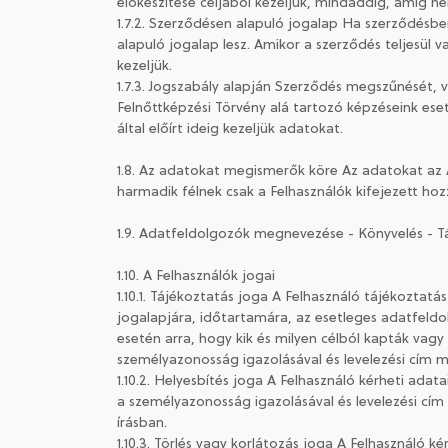
előkészítése céljából kezeljük, mindaddig, amíg n
1.7.2. Szerződésen alapuló jogalap Ha szerződésben
alapuló jogalap lesz. Amikor a szerződés teljesül
kezeljük.
1.7.3. Jogszabály alapján Szerződés megszűnését, 
Felnőttképzési Törvény alá tartozó képzéseink eseté
által előírt ideig kezeljük adatokat.
1.8. Az adatokat megismerők köre Az adatokat az 
harmadik félnek csak a Felhasználók kifejezett ho
1.9. Adatfeldolgozók megnevezése - Könyvelés - T
1.10. A Felhasználók jogai
1.10.1. Tájékoztatás joga A Felhasználó tájékoztatá
jogalapjára, időtartamára, az esetleges adatfeld
esetén arra, hogy kik és milyen célból kapták vag
személyazonosság igazolásával és levelezési cím m
1.10.2. Helyesbítés joga A Felhasználó kérheti adat
a személyazonosság igazolásával és levelezési cím
írásban.
1.10.3. Törlés vagy korlátozás joga A Felhasználó k