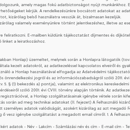
 dolgozunk, amely magas fokú adatbiztonságot nyújt munkánkhoz. 
érhetőségeket kérjük. A rendelkezésünkre bocsátott adatokat az ada
atot, kizárólag belső használatra vesszük át, bizalmasan kezeljük.
izárólag valamely eseményünkre történt jelentkezéshez, illetve az e
 feliratkozni. E-mailben küldünk tájékoztatást díjmentes és díjkötel
 linket a leiratkozáshoz.
akban Honlap) üzemeltet, melynek során a Honlapra látogatók (tová
tala kezelt adatokról, az adatkezeléssel kapcsolatos elveiről és gyak
sználó a Honlap használatával elfogadja az Adatvédelmi tájékoztató
 önrendelkezési jogról és az információszabadságról szóló 2011. évi C
v. 5. § (1) bekezdés a) pontja), valamint az elektronikus kereskedelm
éseiről szóló 2001. évi CVIII. törvény alapján történik. Az adatkeze
 regisztrációval, a Honlap szolgáltatásainak igénybe vétele során kif
tás során ad meg technikai adatokat (II. fejezet) A Felhasználó kizá
 személyes adatok valódiságát, azokért kizárólag az azt megadó Fe
lag ő vesz igénybe szolgáltatást a megadott email címről. 1. A Felhas
n kért adatok - Név - Lakcím - Számlázási név és cím - E-mail cím - 