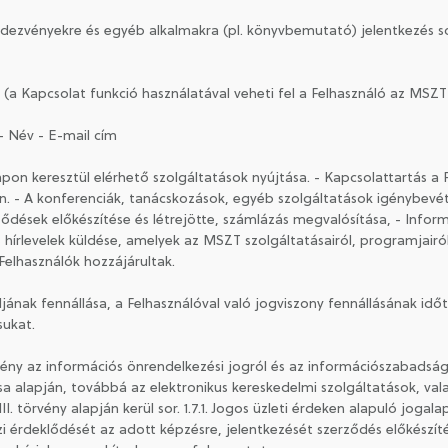
dezvényekre és egyéb alkalmakra (pl. könyvbemutató) jelentkezés so
a Kapcsolat funkció használatával veheti fel a Felhasználó az MSZT-
 - Név - E-mail cím
lapon keresztül elérhető szolgáltatások nyújtása. - Kapcsolattartás 
ben. - A konferenciák, tanácskozások, egyéb szolgáltatások igénybevé
rződések előkészítése és létrejötte, számlázás megvalósítása, - Infor
s hírlevelek küldése, amelyek az MSZT szolgáltatásairól, programjair
elhasználók hozzájárultak.
ljának fennállása, a Felhasználóval való jogviszony fennállásának id
sukat.
vény az információs önrendelkezési jogról és az információszabadságró
lása alapján, továbbá az elektronikus kereskedelmi szolgáltatások, 
II. törvény alapján kerül sor. 1.7.1. Jogos üzleti érdeken alapuló joga
lzi érdeklődését az adott képzésre, jelentkezését szerződés előkészít