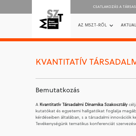
CSATLAKOZÁS A TÁRSA
AZ MSZT-RŐL
AKTUAL
KVANTITATÍV TÁRSADAL
Bemutatkozás
A
Kvantitatív Társadalmi Dinamika Szakosztály
célj
kutatókat és egyetemi hallgatókat foglalja magába
kérdéseiben általában, s a társadalmi innovációk k
Tevékenységünk tematikus konferenciát szervezésé