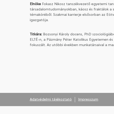
Elnöke
Fokasz Nikosz tanszékvezető egyetemi tanár,
társadalomtudományokban, káosz és fraktálok a szo
témaköréből. Szakmai karrierje elsősorban az E
igazgatója.
Titkára:
Bozsonyi Károly docens, PhD szociológiából
ELTÉ-n, a Pázmány Péter Katolikus Egyetemen és 
fokuszált. Az utóbbi években munkatársaival a mag
Adatvédelmi tájékoztató
Impresszum