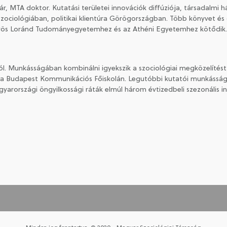
 MTA doktor. Kutatási területei innovációk diffúziója, társadalmi h
ciológiában, politikai klientúra Görögországban. Több könyvet és c
ötvös Loránd Tudományegyetemhez és az Athéni Egyetemhez kötődik
. Munkásságában kombinálni igyekszik a szociológiai megközelítést a 
a Budapest Kommunikációs Főiskolán. Legutóbbi kutatói munkássága
yarországi öngyilkossági ráták elmúl három évtizedbeli szezonális 