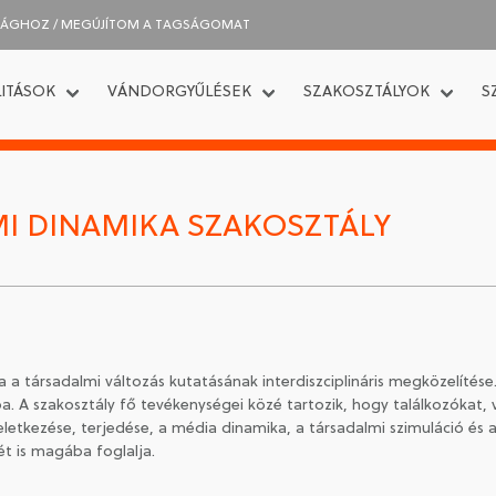
SÁGHOZ / MEGÚJÍTOM A TAGSÁGOMAT
ITÁSOK
VÁNDORGYŰLÉSEK
SZAKOSZTÁLYOK
S
MI DINAMIKA SZAKOSZTÁLY
a a társadalmi változás kutatásának interdiszciplináris megközelítés
. A szakosztály fő tevékenységei közé tartozik, hogy találkozókat, v
eletkezése, terjedése, a média dinamika, a társadalmi szimuláció és 
t is magába foglalja.