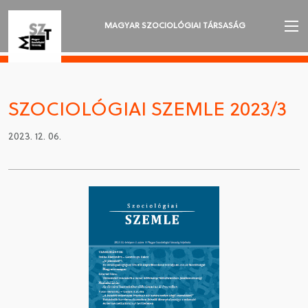
MAGYAR SZOCIOLÓGIAI TÁRSASÁG
AZ MSZT-RŐL
AKTUALITÁSOK
SZOCIOLÓGIAI SZEMLE 2023/3
VÁNDORGYŰLÉSEK
2023. 12. 06.
SZAKOSZTÁLYOK
SZOCIOLÓGIAI SZEMLE
DÍJAK
NYELVVÁLASZTÁS