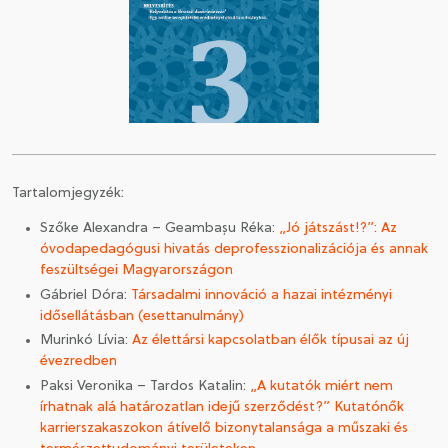
CSATLAKOZÁS A TÁRSASÁGHOZ / MEGÚJÍTOM A
TAGSÁGOMAT
Tartalomjegyzék:
Szőke Alexandra – Geambașu Réka:
„Jó játszást!?”: Az
óvodapedagógusi hivatás deprofesszionalizációja és annak
feszültségei Magyarországon
Gábriel Dóra:
Társadalmi innováció a hazai intézményi
idősellátásban (esettanulmány)
Murinkó Lívia:
Az élettársi kapcsolatban élők típusai az új
évezredben
Paksi Veronika – Tardos Katalin:
„A kutatók miért nem
írhatnak alá határozatlan idejű szerződést?” Kutatónők
karrierszakaszokon átívelő bizonytalansága a műszaki és