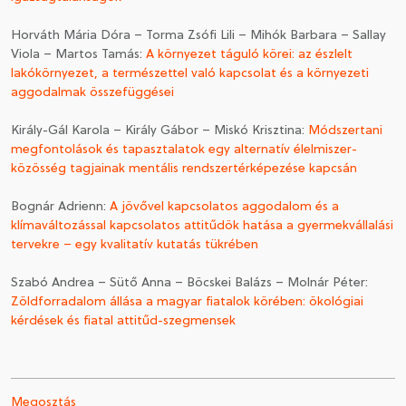
Horváth Mária Dóra – Torma Zsófi Lili – Mihók Barbara – Sallay
Viola – Martos Tamás:
A környezet táguló körei: az észlelt
lakókörnyezet, a természettel való kapcsolat és a környezeti
aggodalmak összefüggései
Király-Gál Karola – Király Gábor – Miskó Krisztina:
Módszertani
megfontolások és tapasztalatok egy alternatív élelmiszer-
közösség tagjainak mentális rendszertérképezése kapcsán
Bognár Adrienn:
A jövővel kapcsolatos aggodalom és a
klímaváltozással kapcsolatos attitűdök hatása a gyermekvállalási
tervekre – egy kvalitatív kutatás tükrében
Szabó Andrea – Sütő Anna – Böcskei Balázs – Molnár Péter:
Zöldforradalom állása a magyar fiatalok körében: ökológiai
kérdések és fiatal attitűd-szegmensek
Megosztás