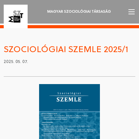
MAGYAR SZOCIOLÓGIAI TÁRSASÁG
AZ MSZT-RŐL
AKTUALITÁSOK
SZOCIOLÓGIAI SZEMLE 2025/1
VÁNDORGYŰLÉSEK
2025. 05. 07.
SZAKOSZTÁLYOK
SZOCIOLÓGIAI SZEMLE
DÍJAK
NYELVVÁLASZTÁS