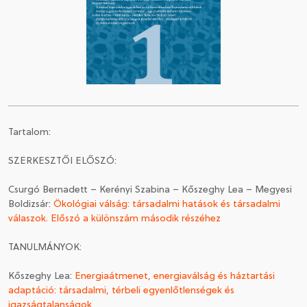
CSATLAKOZÁS A TÁRSASÁGHOZ / MEGÚJÍTOM A
TAGSÁGOMAT
Tartalom:
SZERKESZTŐI ELŐSZÓ:
Csurgó Bernadett – Kerényi Szabina – Kőszeghy Lea – Megyesi
Boldizsár:
Ökológiai válság: társadalmi hatások és társadalmi
válaszok. Előszó a különszám második részéhez
TANULMÁNYOK:
Kőszeghy Lea:
Energiaátmenet, energiaválság és háztartási
adaptáció: társadalmi, térbeli egyenlőtlenségek és
igazságtalanságok