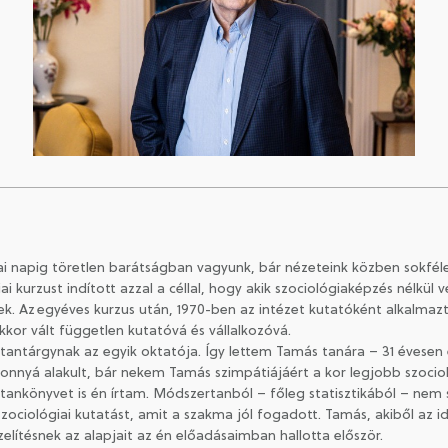
mai napig töretlen barátságban vagyunk, bár nézeteink közben sokf
 kurzust indított azzal a céllal, hogy akik szociológiaképzés nélkül
 Az egyéves kurzus után, 1970-ben az intézet kutatóként alkalmazta 
kkor vált független kutatóvá és vállalkozóvá.
tantárgynak az egyik oktatója. Így lettem Tamás tanára – 31 évesen e
onnyá alakult, bár nekem Tamás szimpátiájáért a kor legjobb szociol
ankönyvet is én írtam. Módszertanból – főleg statisztikából – ne
szociológiai kutatást, amit a szakma jól fogadott. Tamás, akiből az 
elítésnek az alapjait az én előadásaimban hallotta először.