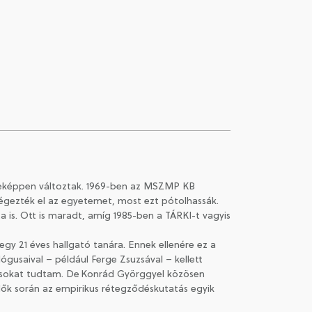
éleképpen változtak. 1969-ben az MSZMP KB
 végezték el az egyetemet, most ezt pótolhassák.
is. Ott is maradt, amíg 1985-ben a TÁRKI-t vagyis
gy 21 éves hallgató tanára. Ennek ellenére ez a
ógusaival – például Ferge Zsuzsával – kellett
m sokat tudtam. De Konrád Györggyel közösen
idők során az empirikus rétegződéskutatás egyik