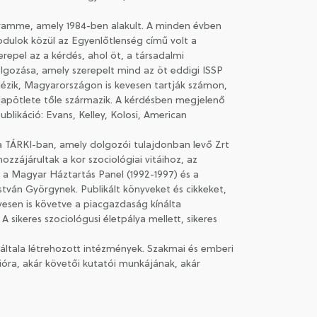
ogramme, amely 1984-ben alakult. A minden évben
dulok közül az Egyenlőtlenség című volt a
repel az a kérdés, ahol öt, a társadalmi
dolgozása, amely szerepelt mind az öt eddigi ISSP
dézik, Magyarországon is kevesen tartják számon,
lapötlete tőle származik. A kérdésben megjelenő
ublikáció: Evans, Kelley, Kolosi, American
t a TÁRKI-ban, amely dolgozói tulajdonban levő Zrt
zzájárultak a kor szociológiai vitáihoz, az
lt a Magyar Háztartás Panel (1992-1997) és a
stván Györgynek. Publikált könyveket és cikkeket,
yesen is követve a piacgazdaság kínálta
 sikeres szociológusi életpálya mellett, sikeres
 általa létrehozott intézmények. Szakmai és emberi
ióra, akár követői kutatói munkájának, akár