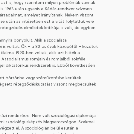
zt is, hogy szerintem milyen problémák vannak
is. 1963 után ugyanis a Kádár-rendszer szívesen
 társadalmat, amelyet irányítanak. Nekem viszont
ése után az intézetben ezt a vitát folytattuk vele
étegződés elméletek kritikája is volt, de egyben
nyira bonyolult. Akik a szocialista
i is voltak. Ők – a 80-as évek közepétől – kezdtek
lalma. 1990-ben voltak, akik azt hitték a
. A szocializmus romjain és romjaiból sokféle
ggel diktatórikus rendszerek is. Ebből következően
iatt börtönbe vagy száműzetésbe kerültek.
végzett rétegződéskutatást viszont megbecsülték
házi rendezésre. Nem volt szociológusi diplomája,
temi szociológusképzés Magyarországon. Szakmai
gzett el. A szociológián belül ezután a