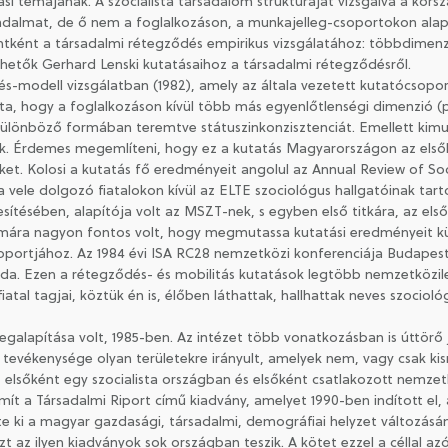
si témájának. A szocialista társadalom struktúráját vizsgálva a kors
sadalmat, de ő nem a foglalkozáson, a munkajelleg-csoportokon alapu
ntként a társadalmi rétegződés empirikus vizsgálatához: többdimenz
thetők Gerhard Lenski kutatásaihoz a társadalmi rétegződésről.
s-modell vizsgálatban (1982), amely az általa vezetett kutatócsopor
a, hogy a foglalkozáson kívül több más egyenlőtlenségi dimenzió (pl.
különböző formában teremtve státuszinkonzisztenciát. Emellett kimu
ltak. Érdemes megemlíteni, hogy ez a kutatás Magyarországon az el
et. Kolosi a kutatás fő eredményeit angolul az Annual Review of Socio
vele dolgozó fiatalokon kívül az ELTE szociológus hallgatóinak tarto
ítésében, alapítója volt az MSZT-nek, s egyben első titkára, az első
ára nagyon fontos volt, hogy megmutassa kutatási eredményeit kül
portjához. Az 1984 évi ISA RC28 nemzetközi konferenciája Budapes
a. Ezen a rétegződés- és mobilitás kutatások legtöbb nemzetközileg 
atal tagjai, köztük én is, élőben láthattak, hallhattak neves szociol
galapítása volt, 1985-ben. Az intézet több vonatkozásban is úttörő 
tevékenysége olyan területekre irányult, amelyek nem, vagy csak k
elsőként egy szocialista országban és elsőként csatlakozott nemzet
ámít a Társadalmi Riport című kiadvány, amelyet 1990-ben indított el
zte ki a magyar gazdasági, társadalmi, demográfiai helyzet változá
 az ilyen kiadványok sok országban teszik. A kötet ezzel a céllal az