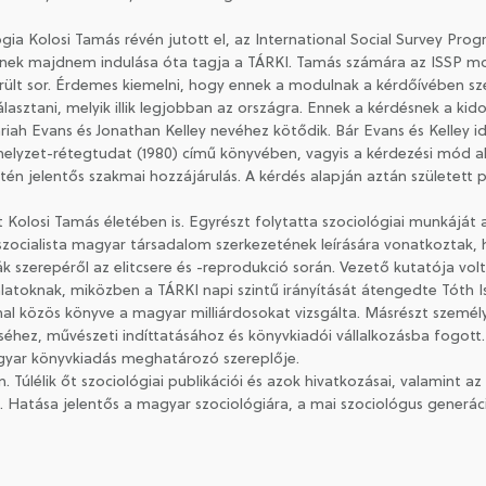
gia Kolosi Tamás révén jutott el, az International Social Survey Pr
-nek majdnem indulása óta tagja a TÁRKI. Tamás számára az ISSP mo
rült sor. Érdemes kiemelni, hogy ennek a modulnak a kérdőívében sze
lasztani, melyik illik legjobban az országra. Ennek a kérdésnek a ki
iah Evans és Jonathan Kelley nevéhez kötődik. Bár Evans és Kelley i
elyzet-rétegtudat (1980) című könyvében, vagyis a kérdezési mód a
ntén jelentős szakmai hozzájárulás. A kérdés alapján aztán született p
t Kolosi Tamás életében is. Egyrészt folytatta szociológiai munkájá
szocialista magyar társadalom szerkezetének leírására vonatkoztak, ho
mák szerepéről az elitcsere és -reprodukció során. Vezető kutatója vo
álatoknak, miközben a TÁRKI napi szintű irányítását átengedte Tóth I
nnal közös könyve a magyar milliárdosokat vizsgálta. Másrészt személ
éhez, művészeti indíttatásához és könyvkiadói vállalkozásba fogott. A
agyar könyvkiadás meghatározó szereplője.
úlélik őt szociológiai publikációi és azok hivatkozásai, valamint az
 Hatása jelentős a magyar szociológiára, a mai szociológus generác