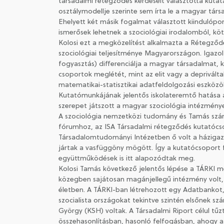
társadalmi rétegződés kérdéseit választotta kutatá
osztálymodellje szerinte sem írta le a magyar tár
Ehelyett két másik fogalmat választott kiindulópo
ismerősek lehetnek a szociológiai irodalomból, kö
Kolosi ezt a megközelítést alkalmazta a Rétegződé
szociológiai teljesítménye Magyarországon. Igazolt
fogyasztás) differenciálja a magyar társadalmat, 
csoportok meglétét, mint az elit vagy a deprivá
matematikai-statisztikai adatfeldolgozási eszközök
Kutatómunkájának jelentős iskolateremtő hatása a 
szerepet játszott a magyar szociológia intézményes
A szociológia nemzetközi tudomány és Tamás szám
fórumhoz, az ISA Társadalmi rétegződés kutatócso
Társadalomtudományi Intézetben ő volt a házigazd
jártak a vasfüggöny mögött. Így a kutatócsoport fi
együttműködések is itt alapozódtak meg.
Kolosi Tamás következő jelentős lépése a TÁRKI me
közegben sajátosan magánjellegű intézmény volt, 
életben. A TÁRKI-ban létrehozott egy Adatbankot, 
szocialista országokat tekintve szintén elsőnek sz
György (KSH) voltak. A Társadalmi Riport célul tű
összehasonlításban, hasonló felfogásban, ahogy azt