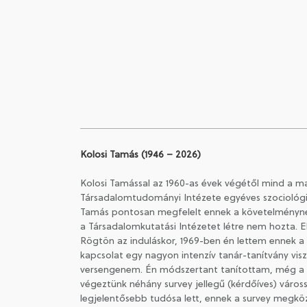
Kolosi Tamás (1946 – 2026)
Kolosi Tamással az 1960-as évek végétől mind a 
Társadalomtudományi Intézete egyéves szociológiai
Tamás pontosan megfelelt ennek a követelménynek.
a Társadalomkutatási Intézetet létre nem hozta. E
Rögtön az induláskor, 1969-ben én lettem ennek a 
kapcsolat egy nagyon intenzív tanár-tanítvány visz
versengenem. Én módszertant tanítottam, még a t
végeztünk néhány survey jellegű (kérdőíves) város
legjelentősebb tudósa lett, ennek a survey megköz