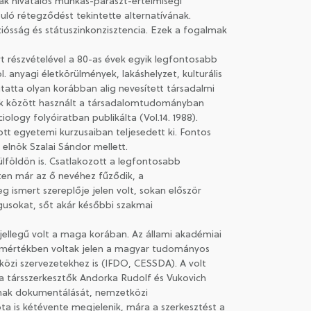
zak hivatalos munkás-paraszt-értelmiségi
ló rétegződést tekintette alternatívának.
iósság és státuszinkonzisztencia. Ezek a fogalmak
t részvételével a 80-as évek egyik legfontosabb
 anyagi életkörülmények, lakáshelyzet, kulturális
tatta olyan korábban alig nevesített társadalmi
sők között használt a társadalomtudományban
logy folyóiratban publikálta (Vol.14. 1988).
tt egyetemi kurzusaiban teljesedett ki. Fontos
 elnök Szalai Sándor mellett.
földön is. Csatlakozott a legfontosabb
ten már az ő nevéhez fűződik, a
ismert szereplője jelen volt, sokan először
ógusokat, sőt akár későbbi szakmai
jellegű volt a maga korában. Az állami akadémiai
ismértékben voltak jelen a magyar tudományos
közi szervezetekhez is (IFDO, CESSDA). A volt
, a társszerkesztők Andorka Rudolf és Vukovich
sának dokumentálását, nemzetközi
óta is kétévente megjelenik, mára a szerkesztést a