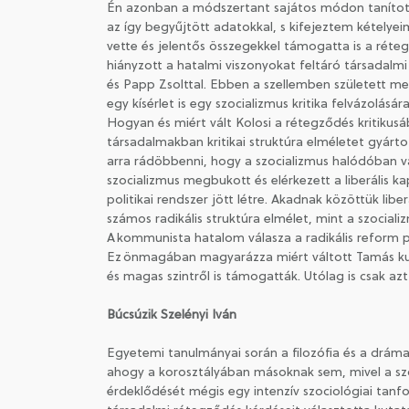
Én azonban a módszertant sajátos módon tanítot
az így begyűjtött adatokkal, s kifejeztem kételyei
vette és jelentős összegekkel támogatta is a réte
hiányzott a hatalmi viszonyokat feltáró társadalmi 
és Papp Zsolttal. Ebben a szellemben született me
egy kísérlet is egy szocializmus kritika felvázolásár
Hogyan és miért vált Kolosi a rétegződés kritikusá
társadalmakban kritikai struktúra elméletet gyárto
arra rádöbbenni, hogy a szocializmus halódóban va
szocializmus megbukott és elérkezett a liberális k
politikai rendszer jött létre. Akadnak közöttük lib
számos radikális struktúra elmélet, mint a szoci
A kommunista hatalom válasza a radikális reform 
Ez önmagában magyarázza miért váltott Tamás kut
és magas szintről is támogatták. Utólag is csak az
Búcsúzik Szelényi Iván
Egyetemi tanulmányai során a filozófia és a dráma
ahogy a korosztályában másoknak sem, mivel a sz
érdeklődését mégis egy intenzív szociológiai tanf