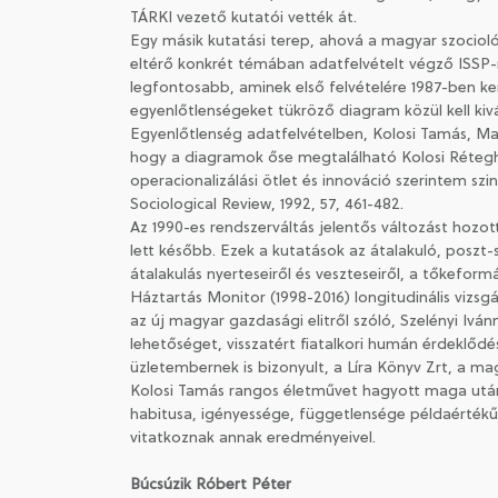
TÁRKI vezető kutatói vették át.
Egy másik kutatási terep, ahová a magyar szocioló
eltérő konkrét témában adatfelvételt végző ISSP
legfontosabb, aminek első felvételére 1987-ben ke
egyenlőtlenségeket tükröző diagram közül kell kivá
Egyenlőtlenség adatfelvételben, Kolosi Tamás, Mar
hogy a diagramok őse megtalálható Kolosi Rétegh
operacionalizálási ötlet és innováció szerintem szi
Sociological Review, 1992, 57, 461-482.
Az 1990-es rendszerváltás jelentős változást hozot
lett később. Ezek a kutatások az átalakuló, poszt-
átalakulás nyerteseiről és veszteseiről, a tőkefor
Háztartás Monitor (1998-2016) longitudinális vizsg
az új magyar gazdasági elitről szóló, Szelényi Ivá
lehetőséget, visszatért fiatalkori humán érdeklődés
üzletembernek is bizonyult, a Líra Könyv Zrt, a m
Kolosi Tamás rangos életművet hagyott maga után. T
habitusa, igényessége, függetlensége példaértékű.
vitatkoznak annak eredményeivel.
Búcsúzik Róbert Péter