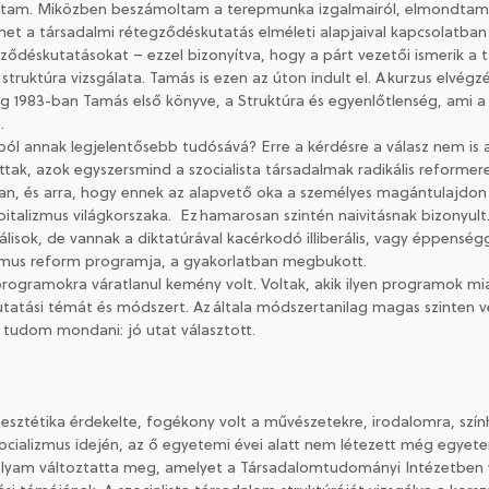
tam. Miközben beszámoltam a terepmunka izgalmairól, elmondtam a
met a társadalmi rétegződéskutatás elméleti alapjaival kapcsolatban 
gződéskutatásokat – ezzel bizonyítva, hogy a párt vezetői ismerik a
struktúra vizsgálata. Tamás is ezen az úton indult el. A kurzus elvégz
g 1983-ban Tamás első könyve, a Struktúra és egyenlőtlenség, ami a r
a.
ból annak legjelentősebb tudósává? Erre a kérdésre a válasz nem is an
ttak, azok egyszersmind a szocialista társadalmak radikális reformere
n, és arra, hogy ennek az alapvető oka a személyes magántulajdon ti
apitalizmus világkorszaka. Ez hamarosan szintén naivitásnak bizonyult
erálisok, de vannak a diktatúrával kacérkodó illiberális, vagy éppensé
alizmus reform programja, a gyakorlatban megbukott.
programokra váratlanul kemény volt. Voltak, akik ilyen programok m
atási témát és módszert. Az általa módszertanilag magas szinten 
t tudom mondani: jó utat választott.
esztétika érdekelte, fogékony volt a művészetekre, irodalomra, szín
ocializmus idején, az ő egyetemi évei alatt nem létezett még egye
olyam változtatta meg, amelyet a Társadalomtudományi Intézetben vé