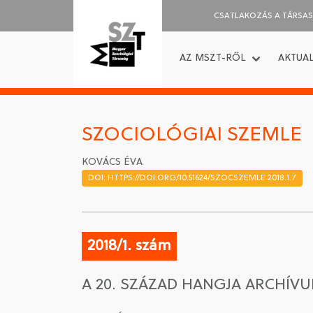
CSATLAKOZÁS A TÁRSA
AZ MSZT-RŐL
AKTUAL
SZOCIOLÓGIAI SZEMLE
KOVÁCS ÉVA
DOI: HTTPS://DOI.ORG/10.51624/SZOCSZEMLE.2018.1.7
2018/1. szám
A 20. SZÁZAD HANGJA ARCHÍV