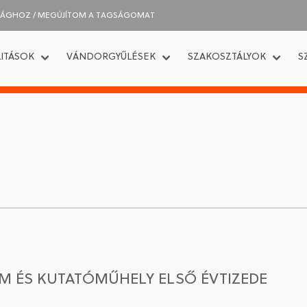
SÁGHOZ / MEGÚJÍTOM A TAGSÁGOMAT
ITÁSOK
VÁNDORGYŰLÉSEK
SZAKOSZTÁLYOK
S
UM ÉS KUTATÓMŰHELY ELSŐ ÉVTIZEDE