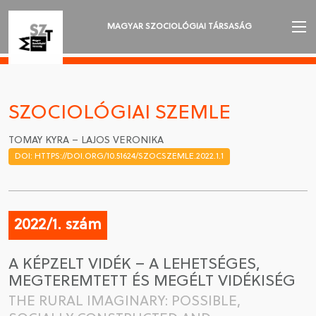
MAGYAR SZOCIOLÓGIAI TÁRSASÁG
AZ MSZT-RŐL
AKTUALITÁSOK
SZOCIOLÓGIAI SZEMLE
VÁNDORGYŰLÉSEK
TOMAY KYRA – LAJOS VERONIKA
DOI: HTTPS://DOI.ORG/10.51624/SZOCSZEMLE.2022.1.1
SZAKOSZTÁLYOK
SZOCIOLÓGIAI SZEMLE
2022/1. szám
DÍJAK
A KÉPZELT VIDÉK – A LEHETSÉGES,
NYELVVÁLASZTÁS
MEGTEREMTETT ÉS MEGÉLT VIDÉKISÉG
THE RURAL IMAGINARY: POSSIBLE,