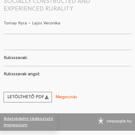
SOCIALLY CONSTRUCTED AND
EXPERIENCED RURALITY
CSATLAKOZÁS A TÁRSASÁGHOZ / MEGÚJÍTOM A
TAGSÁGOMAT
Tomay Kyra – Lajos Veronika
Kulcsszavak:
Kulcsszavak angol:
LETÖLTHETŐ PDF
Megosztás
Adatvédelmi tájékoztató
Impresszum