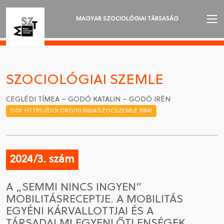
MAGYAR SZOCIOLÓGIAI TÁRSASÁG
AZ MSZT-RŐL
AKTUALITÁSOK
SZOCIOLÓGIAI SZEMLE
VÁNDORGYŰLÉSEK
CEGLÉDI TÍMEA – GODÓ KATALIN – GODÓ IRÉN
DOI: HTTPS://DOI.ORG/10.51624/SZOCSZEMLE.15841
SZAKOSZTÁLYOK
SZOCIOLÓGIAI SZEMLE
2024/3. szám
DÍJAK
A „SEMMI NINCS INGYEN”
NYELVVÁLASZTÁS
MOBILITÁSRECEPTJE. A MOBILITÁS
EGYÉNI KÁRVALLOTTJAI ÉS A
TÁRSADALMI EGYENLŐTLENSÉGEK