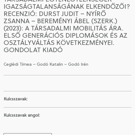
IGAZSÁGTALANSÁGÁNAK ELKENDŐZŐI?
RECENZIÓ: DURST JUDIT – NYÍRŐ
CSATLAKOZÁS A TÁRSASÁGHOZ / MEGÚJÍTOM A
ZSANNA – BEREMÉNYI ÁBEL (SZERK.)
TAGSÁGOMAT
(2023): A TÁRSADALMI MOBILITÁS ÁRA.
ELSŐ GENERÁCIÓS DIPLOMÁSOK ÉS AZ
OSZTÁLYVÁLTÁS KÖVETKEZMÉNYEI.
GONDOLAT KIADÓ
Ceglédi Tímea – Godó Katalin – Godó Irén
Kulcsszavak:
Kulcsszavak angol: