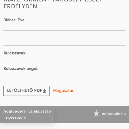
ERDÉLYBEN
CSATLAKOZÁS A TÁRSASÁGHOZ / MEGÚJÍTOM A
TAGSÁGOMAT
Blénesi Éva
Kulcsszavak:
Kulcsszavak angol:
LETÖLTHETŐ PDF
Megosztás
Adatvédelmi tájékoztató
Impresszum