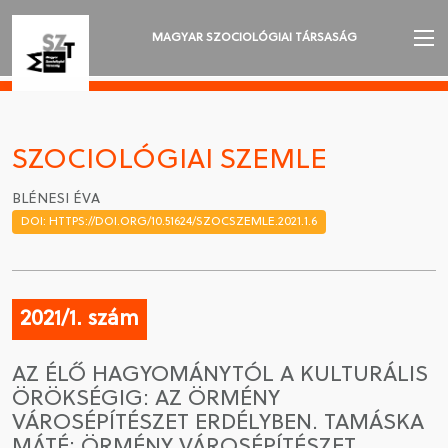
MAGYAR SZOCIOLÓGIAI TÁRSASÁG
AZ MSZT-RŐL
AKTUALITÁSOK
SZOCIOLÓGIAI SZEMLE
VÁNDORGYŰLÉSEK
BLÉNESI ÉVA
DOI: HTTPS://DOI.ORG/10.51624/SZOCSZEMLE.2021.1.6
SZAKOSZTÁLYOK
SZOCIOLÓGIAI SZEMLE
2021/1. szám
DÍJAK
AZ ÉLŐ HAGYOMÁNYTÓL A KULTURÁLIS
NYELVVÁLASZTÁS
ÖRÖKSÉGIG: AZ ÖRMÉNY
VÁROSÉPÍTÉSZET ERDÉLYBEN. TAMÁSKA
MÁTÉ: ÖRMÉNY VÁROSÉPÍTÉSZET