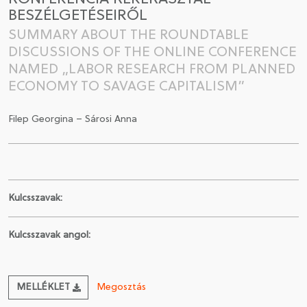
BESZÉLGETÉSEIRŐL
CSATLAKOZÁS A TÁRSASÁGHOZ / MEGÚJÍTOM A
SUMMARY ABOUT THE ROUNDTABLE
TAGSÁGOMAT
DISCUSSIONS OF THE ONLINE CONFERENCE
NAMED „LABOR RESEARCH FROM PLANNED
ECONOMY TO SAVAGE CAPITALISM”
Filep Georgina – Sárosi Anna
Kulcsszavak:
Kulcsszavak angol:
MELLÉKLET
Megosztás