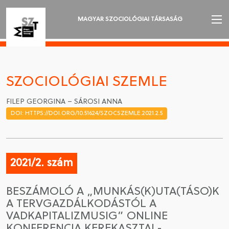
MAGYAR SZOCIOLÓGIAI TÁRSASÁG
AZ MSZT-RŐL
AKTUALITÁSOK
SZOCIOLÓGIAI SZEMLE
VÁNDORGYŰLÉSEK
FILEP GEORGINA – SÁROSI ANNA
DOI: HTTPS://DOI.ORG/10.51624/SZOCSZEMLE.2021.2.5
SZAKOSZTÁLYOK
SZOCIOLÓGIAI SZEMLE
2021/2. szám
DÍJAK
BESZÁMOLÓ A „MUNKÁS(K)UTA(TÁSO)K
NYELVVÁLASZTÁS
A TERVGAZDÁLKODÁSTÓL A
VADKAPITALIZMUSIG” ONLINE
KONFERENCIA KEREKASZTAL-