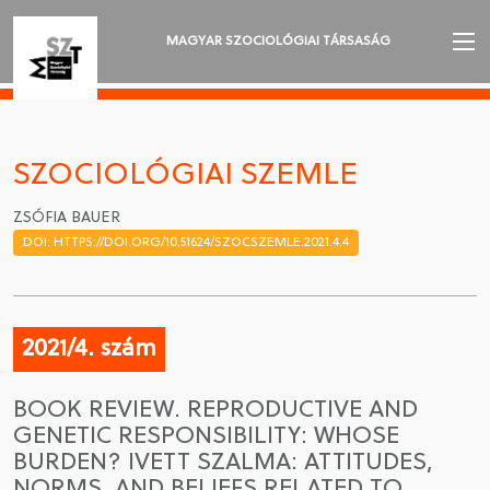
MAGYAR SZOCIOLÓGIAI TÁRSASÁG
AZ MSZT-RŐL
AKTUALITÁSOK
SZOCIOLÓGIAI SZEMLE
VÁNDORGYŰLÉSEK
ZSÓFIA BAUER
DOI: HTTPS://DOI.ORG/10.51624/SZOCSZEMLE.2021.4.4
SZAKOSZTÁLYOK
SZOCIOLÓGIAI SZEMLE
2021/4. szám
DÍJAK
BOOK REVIEW. REPRODUCTIVE AND
NYELVVÁLASZTÁS
GENETIC RESPONSIBILITY: WHOSE
BURDEN? IVETT SZALMA: ATTITUDES,
NORMS, AND BELIEFS RELATED TO