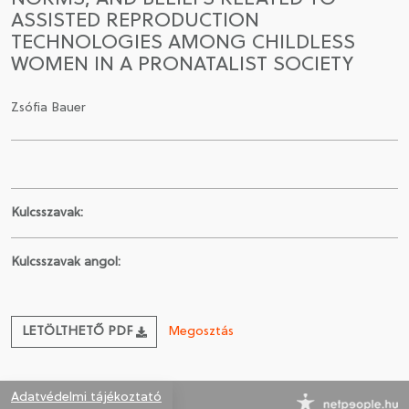
ASSISTED REPRODUCTION
TECHNOLOGIES AMONG CHILDLESS
CSATLAKOZÁS A TÁRSASÁGHOZ / MEGÚJÍTOM A
WOMEN IN A PRONATALIST SOCIETY
TAGSÁGOMAT
Zsófia Bauer
Kulcsszavak:
Kulcsszavak angol:
LETÖLTHETŐ PDF
Megosztás
Adatvédelmi tájékoztató