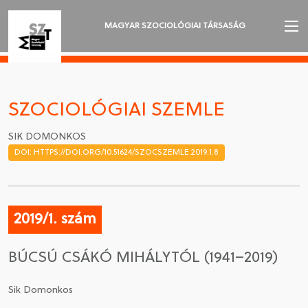
MAGYAR SZOCIOLÓGIAI TÁRSASÁG
AZ MSZT-RŐL
AKTUALITÁSOK
SZOCIOLÓGIAI SZEMLE
VÁNDORGYŰLÉSEK
SIK DOMONKOS
DOI: HTTPS://DOI.ORG/10.51624/SZOCSZEMLE.2019.1.8
SZAKOSZTÁLYOK
SZOCIOLÓGIAI SZEMLE
2019/1. szám
DÍJAK
BÚCSÚ CSÁKÓ MIHÁLYTÓL (1941–2019)
NYELVVÁLASZTÁS
Sik Domonkos