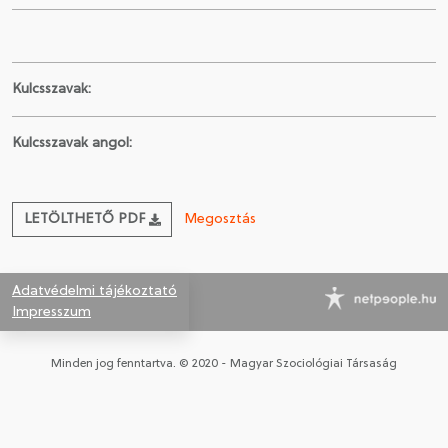
CSATLAKOZÁS A TÁRSASÁGHOZ / MEGÚJÍTOM A
TAGSÁGOMAT
Kulcsszavak:
Kulcsszavak angol:
LETÖLTHETŐ PDF
Megosztás
Adatvédelmi tájékoztató
Impresszum
Minden jog fenntartva. © 2020 - Magyar Szociológiai Társaság