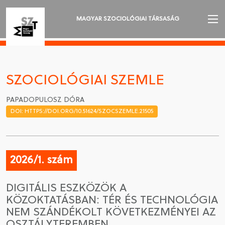
MAGYAR SZOCIOLÓGIAI TÁRSASÁG
AZ MSZT-RŐL
AKTUALITÁSOK
SZOCIOLÓGIAI SZEMLE
VÁNDORGYŰLÉSEK
PAPADOPULOSZ DÓRA
DOI: HTTPS://DOI.ORG/10.51624/SZOCSZEMLE.21505
SZAKOSZTÁLYOK
SZOCIOLÓGIAI SZEMLE
2026/1. szám
DÍJAK
DIGITÁLIS ESZKÖZÖK A
NYELVVÁLASZTÁS
KÖZOKTATÁSBAN: TÉR ÉS TECHNOLÓGIA
NEM SZÁNDÉKOLT KÖVETKEZMÉNYEI AZ
OSZTÁLYTEREMBEN