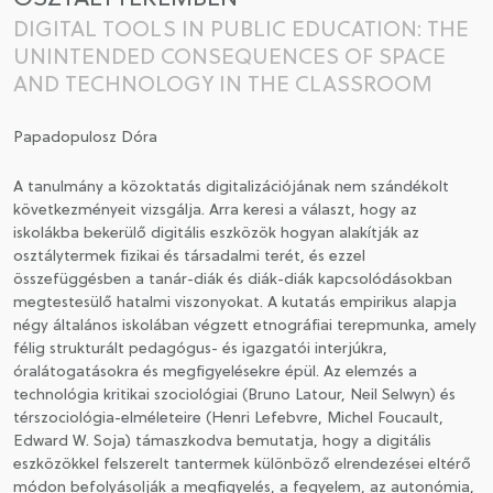
DIGITAL TOOLS IN PUBLIC EDUCATION: THE
CSATLAKOZÁS A TÁRSASÁGHOZ / MEGÚJÍTOM A
UNINTENDED CONSEQUENCES OF SPACE
TAGSÁGOMAT
AND TECHNOLOGY IN THE CLASSROOM
Papadopulosz Dóra
A tanulmány a közoktatás digitalizációjának nem szándékolt
következményeit vizsgálja. Arra keresi a választ, hogy az
iskolákba bekerülő digitális eszközök hogyan alakítják az
osztálytermek fizikai és társadalmi terét, és ezzel
összefüggésben a tanár-diák és diák-diák kapcsolódásokban
megtestesülő hatalmi viszonyokat. A kutatás empirikus alapja
négy általános iskolában végzett etnográfiai terepmunka, amely
félig strukturált pedagógus- és igazgatói interjúkra,
óralátogatásokra és megfigyelésekre épül. Az elemzés a
technológia kritikai szociológiai (Bruno Latour, Neil Selwyn) és
térszociológia-elméleteire (Henri Lefebvre, Michel Foucault,
Edward W. Soja) támaszkodva bemutatja, hogy a digitális
eszközökkel felszerelt tantermek különböző elrendezései eltérő
módon befolyásolják a megfigyelés, a fegyelem, az autonómia,