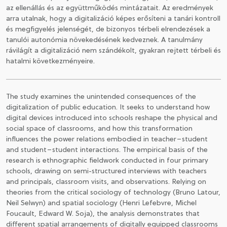
az ellenállás és az együttműködés mintázatait. Az eredmények
arra utalnak, hogy a digitalizáció képes erősíteni a tanári kontroll
és megfigyelés jelenségét, de bizonyos térbeli elrendezések a
tanulói autonómia növekedésének kedveznek. A tanulmány
rávilágít a digitalizáció nem szándékolt, gyakran rejtett térbeli és
hatalmi következményeire.
The study examines the unintended consequences of the
digitalization of public education. It seeks to understand how
digital devices introduced into schools reshape the physical and
social space of classrooms, and how this transformation
influences the power relations embodied in teacher–student
and student–student interactions. The empirical basis of the
research is ethnographic fieldwork conducted in four primary
schools, drawing on semi-structured interviews with teachers
and principals, classroom visits, and observations. Relying on
theories from the critical sociology of technology (Bruno Latour,
Neil Selwyn) and spatial sociology (Henri Lefebvre, Michel
Foucault, Edward W. Soja), the analysis demonstrates that
different spatial arrangements of digitally equipped classrooms