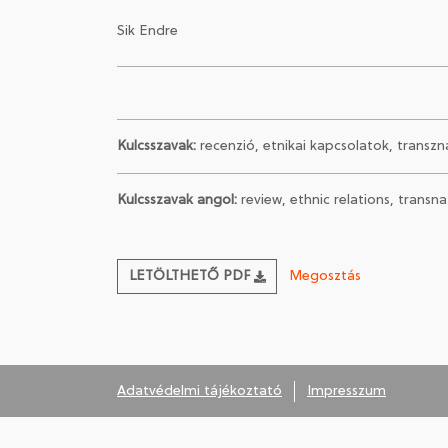
Sik Endre
Kulcsszavak:
recenzió, etnikai kapcsolatok, transzn
Kulcsszavak angol:
review, ethnic relations, transna
LETÖLTHETŐ PDF
Megosztás
Adatvédelmi tájékoztató
Impresszum