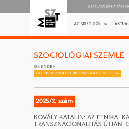
CSATLAKOZÁS A TÁRSA
AZ MSZT-RŐL
AKTUAL
SZOCIOLÓGIAI SZEMLE
SIK ENDRE
DOI: HTTPS://DOI.ORG/10.51624/SZOCSZEMLE.18054
2025/2. szám
KOVÁLY KATALIN: AZ ETNIKAI 
TRANSZNACIONALITÁS ÚTJÁN. 