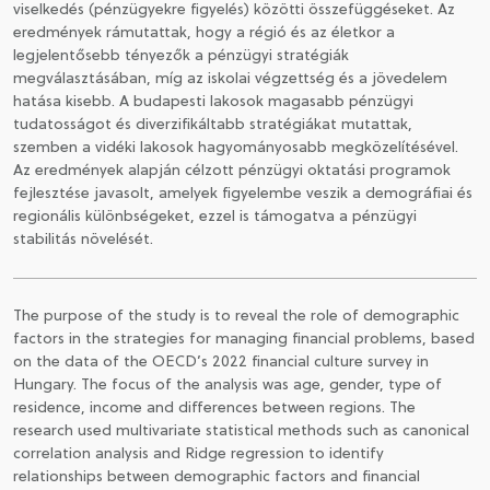
viselkedés (pénzügyekre figyelés) közötti összefüggéseket. Az
eredmények rámutattak, hogy a régió és az életkor a
legjelentősebb tényezők a pénzügyi stratégiák
megválasztásában, míg az iskolai végzettség és a jövedelem
hatása kisebb. A budapesti lakosok magasabb pénzügyi
tudatosságot és diverzifikáltabb stratégiákat mutattak,
szemben a vidéki lakosok hagyományosabb megközelítésével.
Az eredmények alapján célzott pénzügyi oktatási programok
fejlesztése javasolt, amelyek figyelembe veszik a demográfiai és
regionális különbségeket, ezzel is támogatva a pénzügyi
stabilitás növelését.
The purpose of the study is to reveal the role of demographic
factors in the strategies for managing financial problems, based
on the data of the OECD’s 2022 financial culture survey in
Hungary. The focus of the analysis was age, gender, type of
residence, income and differences between regions. The
research used multivariate statistical methods such as canonical
correlation analysis and Ridge regression to identify
relationships between demographic factors and financial