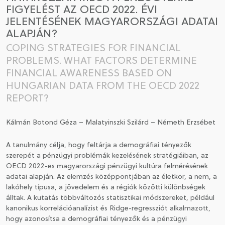
FIGYELÉST AZ OECD 2022. ÉVI
JELENTÉSÉNEK MAGYARORSZÁGI ADATAI
CSATLAKOZÁS A TÁRSASÁGHOZ / MEGÚJÍTOM A
ALAPJÁN?
TAGSÁGOMAT
COPING STRATEGIES FOR FINANCIAL
PROBLEMS. WHAT FACTORS DETERMINE
FINANCIAL AWARENESS BASED ON
HUNGARIAN DATA FROM THE OECD 2022
REPORT?
Kálmán Botond Géza – Malatyinszki Szilárd – Németh Erzsébet
A tanulmány célja, hogy feltárja a demográfiai tényezők
szerepét a pénzügyi problémák kezelésének stratégiáiban, az
OECD 2022-es magyarországi pénzügyi kultúra felmérésének
adatai alapján. Az elemzés középpontjában az életkor, a nem, a
lakóhely típusa, a jövedelem és a régiók közötti különbségek
álltak. A kutatás többváltozós statisztikai módszereket, például
kanonikus korrelációanalízist és Ridge-regressziót alkalmazott,
hogy azonosítsa a demográfiai tényezők és a pénzügyi