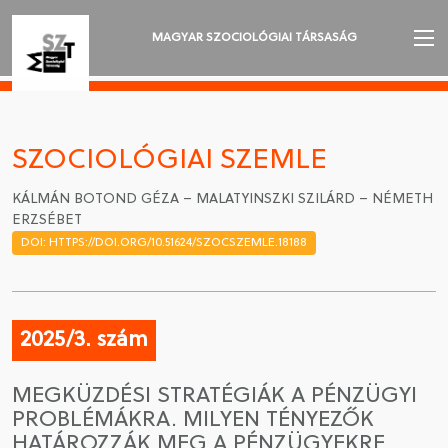
MAGYAR SZOCIOLÓGIAI TÁRSASÁG
AZ MSZT-RŐL
AKTUALITÁSOK
SZOCIOLÓGIAI SZEMLE
VÁNDORGYŰLÉSEK
KÁLMÁN BOTOND GÉZA – MALATYINSZKI SZILÁRD – NÉMETH
ERZSÉBET
SZAKOSZTÁLYOK
DOI: HTTPS://DOI.ORG/10.51624/SZOCSZEMLE.18188
SZOCIOLÓGIAI SZEMLE
DÍJAK
2025/3. szám
NYELVVÁLASZTÁS
MEGKÜZDÉSI STRATÉGIÁK A PÉNZÜGYI
PROBLÉMÁKRA. MILYEN TÉNYEZŐK
HATÁROZZÁK MEG A PÉNZÜGYEKRE