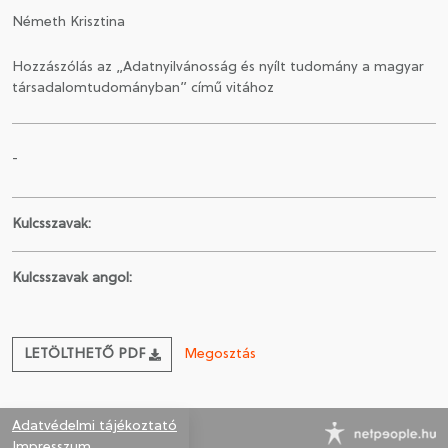
Németh Krisztina
CSATLAKOZÁS A TÁRSASÁGHOZ / MEGÚJÍTOM A
Hozzászólás az „Adatnyilvánosság és nyílt tudomány a magyar
TAGSÁGOMAT
társadalomtudományban” című vitához
-
Kulcsszavak:
Kulcsszavak angol:
LETÖLTHETŐ PDF
Megosztás
Adatvédelmi tájékoztató
Impresszum