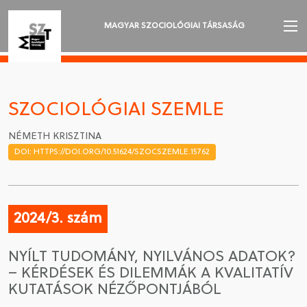
MAGYAR SZOCIOLÓGIAI TÁRSASÁG
AZ MSZT-RŐL
AKTUALITÁSOK
SZOCIOLÓGIAI SZEMLE
VÁNDORGYŰLÉSEK
NÉMETH KRISZTINA
DOI: HTTPS://DOI.ORG/10.51624/SZOCSZEMLE.15762
SZAKOSZTÁLYOK
SZOCIOLÓGIAI SZEMLE
2024/3. szám
DÍJAK
NYÍLT TUDOMÁNY, NYILVÁNOS ADATOK?
NYELVVÁLASZTÁS
– KÉRDÉSEK ÉS DILEMMÁK A KVALITATÍV
KUTATÁSOK NÉZŐPONTJÁBÓL