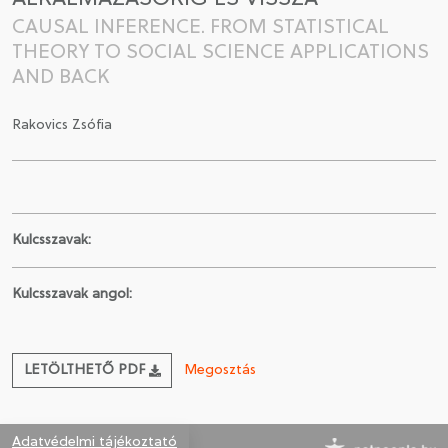
CAUSAL INFERENCE. FROM STATISTICAL
CSATLAKOZÁS A TÁRSASÁGHOZ / MEGÚJÍTOM A
THEORY TO SOCIAL SCIENCE APPLICATIONS
TAGSÁGOMAT
AND BACK
Rakovics Zsófia
Kulcsszavak:
Kulcsszavak angol:
LETÖLTHETŐ PDF
Megosztás
Adatvédelmi tájékoztató