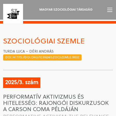
MAGYAR SZOCIOLÓGIAI TÁRSASÁG
AZ MSZT-RŐL
AKTUALITÁSOK
SZOCIOLÓGIAI SZEMLE
VÁNDORGYŰLÉSEK
TURDA LUCA – DÉRI ANDRÁS
DOI: HTTPS://DOI.ORG/10.51624/SZOCSZEMLE.18532
SZAKOSZTÁLYOK
SZOCIOLÓGIAI SZEMLE
2025/3. szám
DÍJAK
PERFORMATÍV AKTIVIZMUS ÉS
NYELVVÁLASZTÁS
HITELESSÉG: RAJONGÓI DISKURZUSOK
A CARSON COMA PÉLDÁJÁN