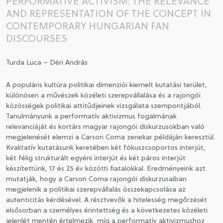
PERFORMATIVE ACTIVISM: THE RELEVANCE
AND REPRESENTATION OF THE CONCEPT IN
CSATLAKOZÁS A TÁRSASÁGHOZ / MEGÚJÍTOM A
CONTEMPORARY HUNGARIAN FAN
TAGSÁGOMAT
DISCOURSES
Turda Luca – Déri András
A populáris kultúra politikai dimenziói kiemelt kutatási terület,
különösen a művészek közéleti szerepvállalása és a rajongói
közösségek politikai attitűdjeinek vizsgálata szempontjából.
Tanulmányunk a performatív aktivizmus fogalmának
relevanciáját és kortárs magyar rajongói diskurzusokban való
megjelenését elemzi a Carson Coma zenekar példáján keresztül.
Kvalitatív kutatásunk keretében két fókuszcsoportos interjút,
két félig strukturált egyéni interjút és két páros interjút
készítettünk, 17 és 25 év közötti fiatalokkal. Eredményeink azt
mutatják, hogy a Carson Coma rajongói diskurzusaiban
megjelenik a politikai szerepvállalás összekapcsolása az
autenticitás kérdésével. A résztvevők a hitelesség megőrzését
elsősorban a személyes érintettség és a következetes közéleti
jelenlét mentén értelmezik, míg a performatív aktivizmushoz