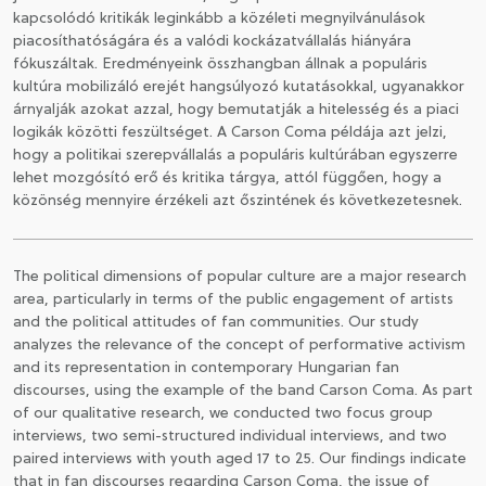
kapcsolódó kritikák leginkább a közéleti megnyilvánulások
piacosíthatóságára és a valódi kockázatvállalás hiányára
fókuszáltak. Eredményeink összhangban állnak a populáris
kultúra mobilizáló erejét hangsúlyozó kutatásokkal, ugyanakkor
árnyalják azokat azzal, hogy bemutatják a hitelesség és a piaci
logikák közötti feszültséget. A Carson Coma példája azt jelzi,
hogy a politikai szerepvállalás a populáris kultúrában egyszerre
lehet mozgósító erő és kritika tárgya, attól függően, hogy a
közönség mennyire érzékeli azt őszintének és következetesnek.
The political dimensions of popular culture are a major research
area, particularly in terms of the public engagement of artists
and the political attitudes of fan communities. Our study
analyzes the relevance of the concept of performative activism
and its representation in contemporary Hungarian fan
discourses, using the example of the band Carson Coma. As part
of our qualitative research, we conducted two focus group
interviews, two semi-structured individual interviews, and two
paired interviews with youth aged 17 to 25. Our findings indicate
that in fan discourses regarding Carson Coma, the issue of