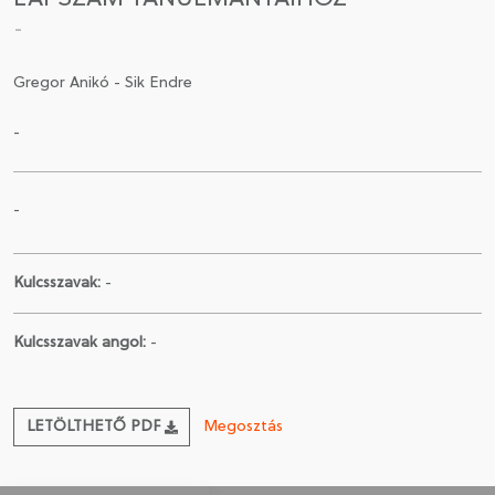
-
CSATLAKOZÁS A TÁRSASÁGHOZ / MEGÚJÍTOM A
TAGSÁGOMAT
Gregor Anikó - Sik Endre
-
-
Kulcsszavak:
-
Kulcsszavak angol:
-
LETÖLTHETŐ PDF
Megosztás