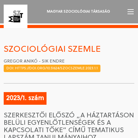
MAGYAR SZOCIOLÓGIAI TÁRSASÁG
AZ MSZT-RŐL
AKTUALITÁSOK
SZOCIOLÓGIAI SZEMLE
VÁNDORGYŰLÉSEK
GREGOR ANIKÓ - SIK ENDRE
DOI: HTTPS://DOI.ORG/10.51624/SZOCSZEMLE.2023.1.1
SZAKOSZTÁLYOK
SZOCIOLÓGIAI SZEMLE
2023/1. szám
DÍJAK
SZERKESZTŐI ELŐSZÓ „A HÁZTARTÁSON
NYELVVÁLASZTÁS
BELÜLI EGYENLŐTLENSÉGEK ÉS A
KAPCSOLATI TŐKE” CÍMŰ TEMATIKUS
LAPSZÁM TANULMÁNYAIHOZ