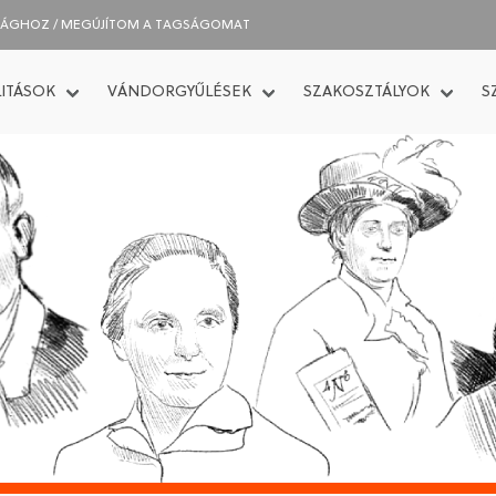
SÁGHOZ / MEGÚJÍTOM A TAGSÁGOMAT
ITÁSOK
VÁNDORGYŰLÉSEK
SZAKOSZTÁLYOK
S