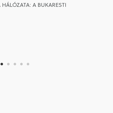
HÁLÓZATA: A BUKARESTI
A TÁ
MODE
Vasvári 
DOI: htt
TELJE