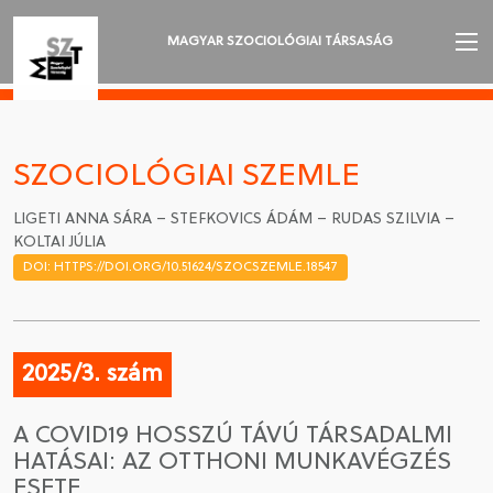
MAGYAR SZOCIOLÓGIAI TÁRSASÁG
AZ MSZT-RŐL
AKTUALITÁSOK
SZOCIOLÓGIAI SZEMLE
VÁNDORGYŰLÉSEK
LIGETI ANNA SÁRA – STEFKOVICS ÁDÁM – RUDAS SZILVIA –
KOLTAI JÚLIA
SZAKOSZTÁLYOK
DOI: HTTPS://DOI.ORG/10.51624/SZOCSZEMLE.18547
SZOCIOLÓGIAI SZEMLE
DÍJAK
2025/3. szám
NYELVVÁLASZTÁS
A COVID19 HOSSZÚ TÁVÚ TÁRSADALMI
HATÁSAI: AZ OTTHONI MUNKAVÉGZÉS
ESETE