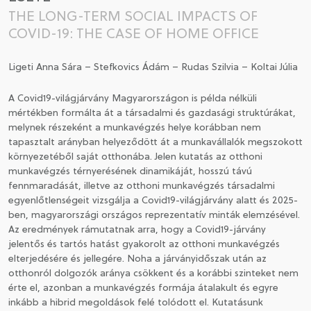
THE LONG-TERM SOCIAL IMPACTS OF
COVID-19: THE CASE OF HOME OFFICE
CSATLAKOZÁS A TÁRSASÁGHOZ / MEGÚJÍTOM A
TAGSÁGOMAT
Ligeti Anna Sára – Stefkovics Ádám – Rudas Szilvia – Koltai Júlia
A Covid19-világjárvány Magyarországon is példa nélküli
mértékben formálta át a társadalmi és gazdasági struktúrákat,
melynek részeként a munkavégzés helye korábban nem
tapasztalt arányban helyeződött át a munkavállalók megszokott
környezetéből saját otthonába. Jelen kutatás az otthoni
munkavégzés térnyerésének dinamikáját, hosszú távú
fennmaradását, illetve az otthoni munkavégzés társadalmi
egyenlőtlenségeit vizsgálja a Covid19-világjárvány alatt és 2025-
ben, magyarországi országos reprezentatív minták elemzésével.
Az eredmények rámutatnak arra, hogy a Covid19-járvány
jelentős és tartós hatást gyakorolt az otthoni munkavégzés
elterjedésére és jellegére. Noha a járványidőszak után az
otthonról dolgozók aránya csökkent és a korábbi szinteket nem
érte el, azonban a munkavégzés formája átalakult és egyre
inkább a hibrid megoldások felé tolódott el. Kutatásunk