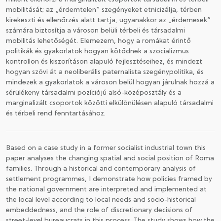
mobilitását; az „érdemtelen” szegényeket etnicizálja, térben
kirekeszti és ellenőrzés alatt tartja, ugyanakkor az „érdemesek”
számára biztosítja a városon belüli térbeli és társadalmi
mobilitás lehetőségét. Elemezem, hogy a romákat érintő
politikák és gyakorlatok hogyan kötődnek a szocializmus
kontrollon és kiszorításon alapuló fejlesztéseihez, és mindezt
hogyan szövi át a neoliberális paternalista szegénypolitika, és
mindezek a gyakorlatok a városon belül hogyan járulnak hozzá a
sérülékeny társadalmi pozíciójú alsó-középosztály és a
marginalizált csoportok közötti elkülönülésen alapuló társadalmi
és térbeli rend fenntartásához.
Based on a case study in a former socialist industrial town this
paper analyses the changing spatial and social position of Roma
families. Through a historical and contemporary analysis of
settlement programmes, I demonstrate how policies framed by
the national government are interpreted and implemented at
the local level according to local needs and socio-historical
embeddedness, and the role of discretionary decisions of
street-level bureaucrats in this process. The study shows how the