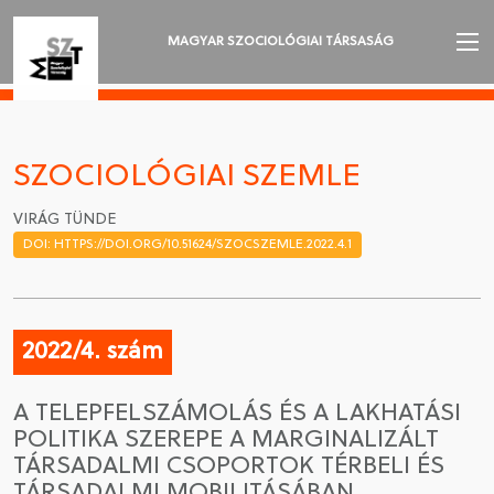
MAGYAR SZOCIOLÓGIAI TÁRSASÁG
AZ MSZT-RŐL
AKTUALITÁSOK
SZOCIOLÓGIAI SZEMLE
VÁNDORGYŰLÉSEK
VIRÁG TÜNDE
DOI: HTTPS://DOI.ORG/10.51624/SZOCSZEMLE.2022.4.1
SZAKOSZTÁLYOK
SZOCIOLÓGIAI SZEMLE
2022/4. szám
DÍJAK
A TELEPFELSZÁMOLÁS ÉS A LAKHATÁSI
NYELVVÁLASZTÁS
POLITIKA SZEREPE A MARGINALIZÁLT
TÁRSADALMI CSOPORTOK TÉRBELI ÉS
TÁRSADALMI MOBILITÁSÁBAN