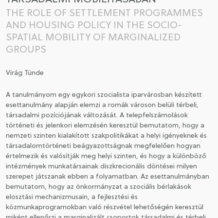
THE ROLE OF SETTLEMENT PROGRAMMES
CSATLAKOZÁS A TÁRSASÁGHOZ / MEGÚJÍTOM A
AND HOUSING POLICY IN THE SOCIO-
TAGSÁGOMAT
SPATIAL MOBILITY OF MARGINALIZED
GROUPS
Virág Tünde
A tanulmányom egy egykori szocialista iparvárosban készített
esettanulmány alapján elemzi a romák városon belüli térbeli,
társadalmi pozíciójának változását. A telepfelszámolások
történeti és jelenkori elemzésén keresztül bemutatom, hogy a
nemzeti szinten kialakított szakpolitikákat a helyi igényeknek és
társadalomtörténeti beágyazottságnak megfelelően hogyan
értelmezik és valósítják meg helyi szinten, és hogy a különböző
intézmények munkatársainak diszkrecionális döntései milyen
szerepet játszanak ebben a folyamatban. Az esettanulmányban
bemutatom, hogy az önkormányzat a szociális bérlakások
elosztási mechanizmusain, a fejlesztési és
közmunkaprogramokban való részvétel lehetőségén keresztül
miként ellenőrzi a marginalizált csoportok társadalmi és térbeli