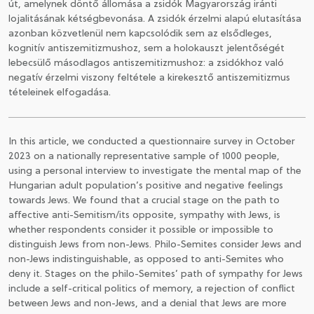
út, amelynek döntő állomása a zsidók Magyarország iránti
lojalitásának kétségbevonása. A zsidók érzelmi alapú elutasítása
azonban közvetlenül nem kapcsolódik sem az elsődleges,
kognitív antiszemitizmushoz, sem a holokauszt jelentőségét
lebecsülő másodlagos antiszemitizmushoz: a zsidókhoz való
negatív érzelmi viszony feltétele a kirekesztő antiszemitizmus
tételeinek elfogadása.
In this article, we conducted a questionnaire survey in October
2023 on a nationally representative sample of 1000 people,
using a personal interview to investigate the mental map of the
Hungarian adult population’s positive and negative feelings
towards Jews. We found that a crucial stage on the path to
affective anti-Semitism/its opposite, sympathy with Jews, is
whether respondents consider it possible or impossible to
distinguish Jews from non-Jews. Philo-Semites consider Jews and
non-Jews indistinguishable, as opposed to anti-Semites who
deny it. Stages on the philo-Semites’ path of sympathy for Jews
include a self-critical politics of memory, a rejection of conflict
between Jews and non-Jews, and a denial that Jews are more