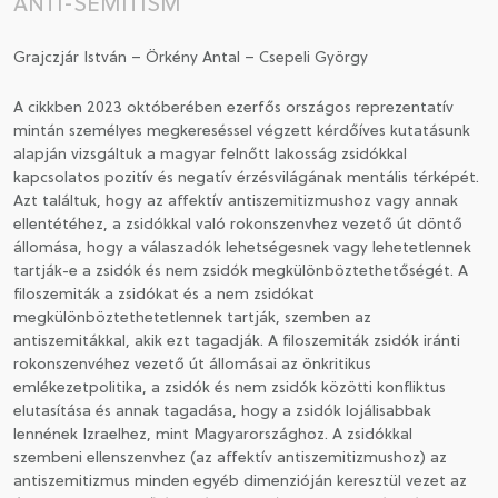
ANTI-SEMITISM
CSATLAKOZÁS A TÁRSASÁGHOZ / MEGÚJÍTOM A
Grajczjár István – Örkény Antal – Csepeli György
TAGSÁGOMAT
A cikkben 2023 októberében ezerfős országos reprezentatív
mintán személyes megkereséssel végzett kérdőíves kutatásunk
alapján vizsgáltuk a magyar felnőtt lakosság zsidókkal
kapcsolatos pozitív és negatív érzésvilágának mentális térképét.
Azt találtuk, hogy az affektív antiszemitizmushoz vagy annak
ellentétéhez, a zsidókkal való rokonszenvhez vezető út döntő
állomása, hogy a válaszadók lehetségesnek vagy lehetetlennek
tartják-e a zsidók és nem zsidók megkülönböztethetőségét. A
filoszemiták a zsidókat és a nem zsidókat
megkülönböztethetetlennek tartják, szemben az
antiszemitákkal, akik ezt tagadják. A filoszemiták zsidók iránti
rokonszenvéhez vezető út állomásai az önkritikus
emlékezetpolitika, a zsidók és nem zsidók közötti konfliktus
elutasítása és annak tagadása, hogy a zsidók lojálisabbak
lennének Izraelhez, mint Magyarországhoz. A zsidókkal
szembeni ellenszenvhez (az affektív antiszemitizmushoz) az
antiszemitizmus minden egyéb dimenzióján keresztül vezet az