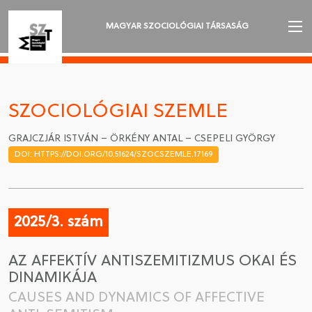
MAGYAR SZOCIOLÓGIAI TÁRSASÁG
AZ MSZT-RŐL
AKTUALITÁSOK
SZOCIOLÓGIAI SZEMLE
VÁNDORGYŰLÉSEK
GRAJCZJÁR ISTVÁN – ÖRKÉNY ANTAL – CSEPELI GYÖRGY
DOI: HTTPS://DOI.ORG/10.51624/SZOCSZEMLE.17169
SZAKOSZTÁLYOK
SZOCIOLÓGIAI SZEMLE
2025/3. szám
DÍJAK
AZ AFFEKTÍV ANTISZEMITIZMUS OKAI ÉS
NYELVVÁLASZTÁS
DINAMIKÁJA
CAUSES AND DYNAMICS OF AFFECTIVE