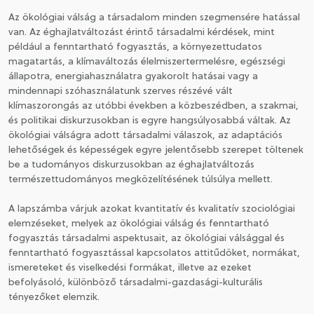
Az ökológiai válság a társadalom minden szegmensére hatással
van. Az éghajlatváltozást érintő társadalmi kérdések, mint
CSATLAKOZÁS A TÁRSASÁGHOZ / MEGÚJÍTOM A
például a fenntartható fogyasztás, a környezettudatos
TAGSÁGOMAT
magatartás, a klímaváltozás élelmiszertermelésre, egészségi
állapotra, energiahasználatra gyakorolt hatásai vagy a
mindennapi szóhasználatunk szerves részévé vált
klímaszorongás az utóbbi években a közbeszédben, a szakmai,
és politikai diskurzusokban is egyre hangsúlyosabbá váltak. Az
ökológiai válságra adott társadalmi válaszok, az adaptációs
lehetőségek és képességek egyre jelentősebb szerepet töltenek
be a tudományos diskurzusokban az éghajlatváltozás
természettudományos megközelítésének túlsúlya mellett.
A lapszámba várjuk azokat kvantitatív és kvalitatív szociológiai
elemzéseket, melyek az ökológiai válság és fenntartható
fogyasztás társadalmi aspektusait, az ökológiai válsággal és
fenntartható fogyasztással kapcsolatos attitűdöket, normákat,
ismereteket és viselkedési formákat, illetve az ezeket
befolyásoló, különböző társadalmi-gazdasági-kulturális
tényezőket elemzik.