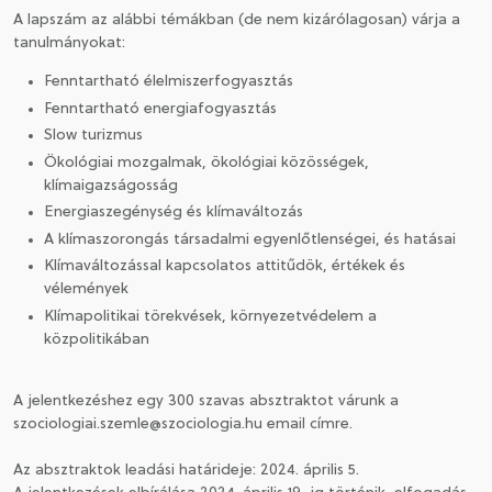
A lapszám az alábbi témákban (de nem kizárólagosan) várja a
tanulmányokat:
Fenntartható élelmiszerfogyasztás
Fenntartható energiafogyasztás
Slow turizmus
Ökológiai mozgalmak, ökológiai közösségek,
klímaigazságosság
Energiaszegénység és klímaváltozás
A klímaszorongás társadalmi egyenlőtlenségei, és hatásai
Klímaváltozással kapcsolatos attitűdök, értékek és
vélemények
Klímapolitikai törekvések, környezetvédelem a
közpolitikában
A jelentkezéshez egy 300 szavas absztraktot várunk a
szociologiai.szemle@szociologia.hu email címre.
Az absztraktok leadási határideje: 2024. április 5.