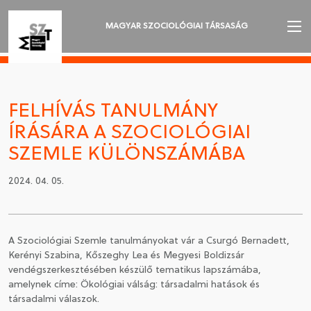
MAGYAR SZOCIOLÓGIAI TÁRSASÁG
AZ MSZT-RŐL
AKTUALITÁSOK
FELHÍVÁS TANULMÁNY
ÍRÁSÁRA A SZOCIOLÓGIAI
VÁNDORGYŰLÉSEK
SZEMLE KÜLÖNSZÁMÁBA
SZAKOSZTÁLYOK
2024. 04. 05.
SZOCIOLÓGIAI SZEMLE
DÍJAK
A Szociológiai Szemle tanulmányokat vár a Csurgó Bernadett,
Kerényi Szabina, Kőszeghy Lea és Megyesi Boldizsár
NYELVVÁLASZTÁS
vendégszerkesztésében készülő tematikus lapszámába,
amelynek címe: Ökológiai válság: társadalmi hatások és
társadalmi válaszok.