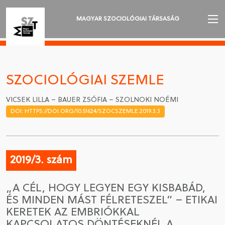
MAGYAR SZOCIOLÓGIAI TÁRSASÁG
AZ MSZT-RŐL
AKTUALITÁSOK
SZOCIOLÓGIAI SZEMLE
VÁNDORGYŰLÉSEK
VICSEK LILLA – BAUER ZSÓFIA – SZOLNOKI NOÉMI
DOI: HTTPS://DOI.ORG/10.51624/SZOCSZEMLE.2019.3.3
SZAKOSZTÁLYOK
SZOCIOLÓGIAI SZEMLE
2019/3. szám
DÍJAK
„A CÉL, HOGY LEGYEN EGY KISBABÁD,
NYELVVÁLASZTÁS
ÉS MINDEN MÁST FÉLRETESZEL” – ETIKAI
KERETEK AZ EMBRIÓKKAL
KAPCSOLATOS DÖNTÉSEKNÉL A