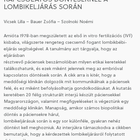
LOMBIKELJÁRÁS SORÁN
CSATLAKOZÁS A TÁRSASÁGHOZ / MEGÚJÍTOM A
TAGSÁGOMAT
Vicsek Lilla – Bauer Zsófia – Szolnoki Noémi
Amióta 1978-ban megszületett az első in vitro fertilizációs (IVF)
kisbaba, világszerte rengeteg csecsemő fogant lombikbébi-
eljárás segítségével. A tanulmány azt tárgyalja, hogy az
eljárásban
résztvevő páciensek beszámolóiban milyen etikai keretekkel
találkozhatunk, és ezek miként jelennek meg az embrióval
kapcsolatos döntéseik során. A cikk arra is kitér, hogy a
meddőségi klinikán dolgozók mit kommunikálnak a páciensek
felé, és ez miként befolyásolhatja gondolkodásukat. A kutatás
keretében 20 félig strukturált interjú készült páciensekkel
Magyarországon, valamint megfigyeléseket is végeztünk egy
meddőségi klinikán. Manapság, amikor számos biopolitikai
döntés a páciensekre hárul,
lombikeljárásuk során is egy sor különféle, gyakran nehéz
döntést kell meghozniuk. Az interjúkra támaszkodva a cikkben
bemutatjuk, hogy a kérdezettek lombikeljárásról folytatott