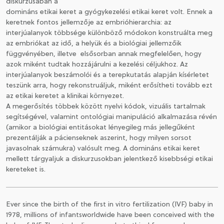
diskurzusában a
domináns etikai keret a gyógykezelési etikai keret volt. Ennek a
keretnek fontos jellemzője az embrióhierarchia: az
interjúalanyok többsége különböző módokon konstruálta meg
az embriókat az idő, a helyük és a biológiai jellemzőik
függvényében, illetve elsősorban annak megfelelően, hogy
azok miként tudtak hozzájárulni a kezelési céljukhoz. Az
interjúalanyok beszámolói és a terepkutatás alapján kísérletet
teszünk arra, hogy rekonstruáljuk, miként erősítheti tovább ezt
az etikai keretet a klinikai környezet.
A megerősítés többek között nyelvi kódok, vizuális tartalmak
segítségével, valamint ontológiai manipuláció alkalmazása révén
(amikor a biológiai entitásokat lényegileg más jellegűként
prezentálják a pácienseknek aszerint, hogy milyen sorsot
javasolnak számukra) valósult meg. A domináns etikai keret
mellett tárgyaljuk a diskurzusokban jelentkező kisebbségi etikai
kereteket is.
Ever since the birth of the first in vitro fertilization (IVF) baby in
1978, millions of infantsworldwide have been conceived with the