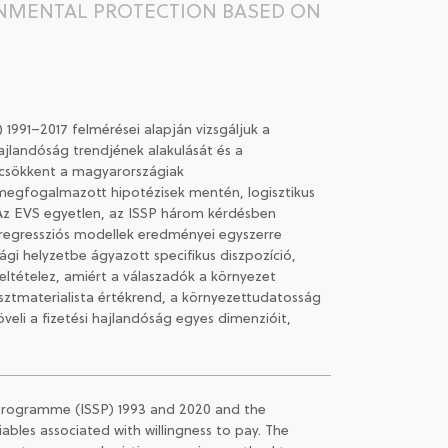
ONMENTAL PROTECTION BASED ON
1991–2017 felmérései alapján vizsgáljuk a
ajlandóság trendjének alakulását és a
 csökkent a magyarországiak
 megfogalmazott hipotézisek mentén, logisztikus
 Az EVS egyetlen, az ISSP három kérdésben
A regressziós modellek eredményei egyszerre
i helyzetbe ágyazott specifikus diszpozíció,
eltételez, amiért a válaszadók a környezet
sztmaterialista értékrend, a környezettudatosság
öveli a fizetési hajlandóság egyes dimenzióit,
y Programme (ISSP) 1993 and 2020 and the
iables associated with willingness to pay. The