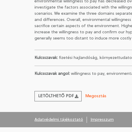
environmental willingness to pay has decreased ov
investigate the factors associated with the willin
scenarios. We examine the three domains separately
and differences. Overall, environmental willingnes
sacrifice certain aspects of the environment. High
increase the willingness to pay and confirm our hy
generally seems too distant to induce more costly 
Kulcsszavak:
fizetési hajlandóság, környezettudat
Kulcsszavak angol:
willingness to pay, environment
LETÖLTHETŐ PDF
Megosztás
Adatvédelmi tájékoztató
Impresszum