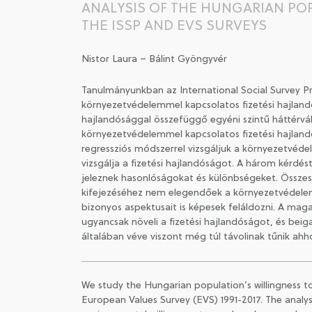
ANALYSIS OF THE HUNGARIAN PO
THE ISSP AND EVS SURVEYS
Nistor Laura – Bálint Gyöngyvér
Tanulmányunkban az International Social Survey Pr
környezetvédelemmel kapcsolatos fizetési hajlandó
hajlandósággal összefüggő egyéni szintű háttérvá
környezetvédelemmel kapcsolatos fizetési hajland
regressziós módszerrel vizsgáljuk a környezetvéd
vizsgálja a fizetési hajlandóságot. A három kérdé
jeleznek hasonlóságokat és különbségeket. Összes
kifejezéséhez nem elegendőek a környezetvédelemme
bizonyos aspektusait is képesek feláldozni. A mag
ugyancsak növeli a fizetési hajlandóságot, és beiga
általában véve viszont még túl távolinak tűnik ahho
We study the Hungarian population’s willingness 
European Values Survey (EVS) 1991-2017. The analysis