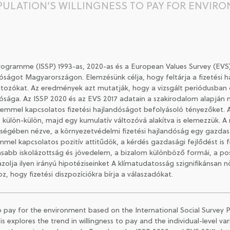
PULATION’S WILLINGNESS TO PAY FOR ENVIR
ogramme (ISSP) 1993-as, 2020-as és a European Values Survey (EVS) 
ságot Magyarországon. Elemzésünk célja, hogy feltárja a fizetési h
ltozókat. Az eredmények azt mutatják, hogy a vizsgált periódusban
ósága. Az ISSP 2020 és az EVS 2017 adatain a szakirodalom alapján
elemmel kapcsolatos fizetési hajlandóságot befolyásoló tényezőket.
st külön-külön, majd egy kumulatív változóvá alakítva is elemezzük. 
ségében nézve, a környezetvédelmi fizetési hajlandóság egy gazdaság
l kapcsolatos pozitív attitűdök, a kérdés gazdasági fejlődést is f
asabb iskolázottság és jövedelem, a bizalom különböző formái, a po
zolja ilyen irányú hipotéziseinket A klímatudatosság szignifikánsan n
z, hogy fizetési diszpozíciókra bírja a válaszadókat.
to pay for the environment based on the International Social Surve
 explores the trend in willingness to pay and the individual-level var