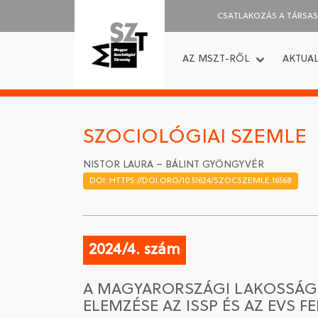
CSATLAKOZÁS A TÁRSA
AZ MSZT-RŐL
AKTUAL
SZOCIOLÓGIAI SZEMLE
NISTOR LAURA – BÁLINT GYÖNGYVÉR
DOI: HTTPS://DOI.ORG/10.51624/SZOCSZEMLE.16568
2024/4. szám
A MAGYARORSZÁGI LAKOSSÁG
ELEMZÉSE AZ ISSP ÉS AZ EVS F