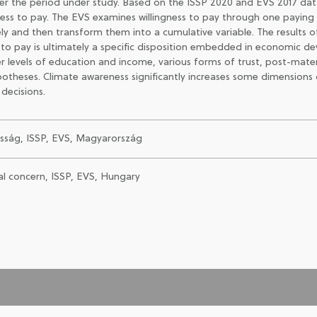
er the period under study. Based on the ISSP 2020 and EVS 2017 data
gness to pay. The EVS examines willingness to pay through one paying 
 and then transform them into a cumulative variable. The results of 
s to pay is ultimately a specific disposition embedded in economic d
er levels of education and income, various forms of trust, post-mate
potheses. Climate awareness significantly increases some dimensions o
decisions.
osság, ISSP, EVS, Magyarország
al concern, ISSP, EVS, Hungary