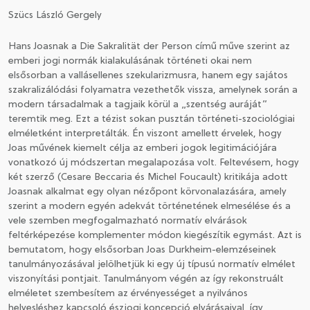
Szücs László Gergely
CSATLAKOZÁS A TÁRSASÁGHOZ / MEGÚJÍTOM A
Hans Joasnak a Die Sakralität der Person című műve szerint az
TAGSÁGOMAT
emberi jogi normák kialakulásának történeti okai nem
elsősorban a vallásellenes szekularizmusra, hanem egy sajátos
szakralizálódási folyamatra vezethetők vissza, amelynek során a
modern társadalmak a tagjaik körül a „szentség auráját”
teremtik meg. Ezt a tézist sokan pusztán történeti-szociológiai
elméletként interpretálták. Én viszont amellett érvelek, hogy
Joas művének kiemelt célja az emberi jogok legitimációjára
vonatkozó új módszertan megalapozása volt. Feltevésem, hogy
két szerző (Cesare Beccaria és Michel Foucault) kritikája adott
Joasnak alkalmat egy olyan nézőpont körvonalazására, amely
szerint a modern egyén adekvát történetének elmesélése és a
vele szemben megfogalmazható normatív elvárások
feltérképezése komplementer módon kiegészítik egymást. Azt is
bemutatom, hogy elsősorban Joas Durkheim-elemzéseinek
tanulmányozásával jelölhetjük ki egy új típusú normatív elmélet
viszonyítási pontjait. Tanulmányom végén az így rekonstruált
elméletet szembesítem az érvényességet a nyilvános
helyesléshez kapcsoló észjogi koncepció elvárásaival, így