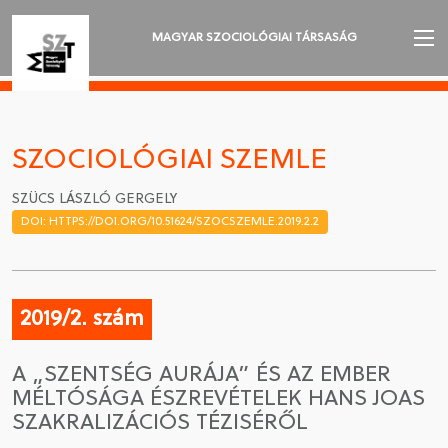
MAGYAR SZOCIOLÓGIAI TÁRSASÁG
AZ MSZT-RŐL
AKTUALITÁSOK
SZOCIOLÓGIAI SZEMLE
VÁNDORGYŰLÉSEK
SZÜCS LÁSZLÓ GERGELY
DOI: HTTPS://DOI.ORG/10.51624/SZOCSZEMLE.2019.2.2
SZAKOSZTÁLYOK
SZOCIOLÓGIAI SZEMLE
2019/2. szám
DÍJAK
A „SZENTSÉG AURÁJA” ÉS AZ EMBER
NYELVVÁLASZTÁS
MÉLTÓSÁGA ÉSZREVÉTELEK HANS JOAS
SZAKRALIZÁCIÓS TÉZISÉRŐL