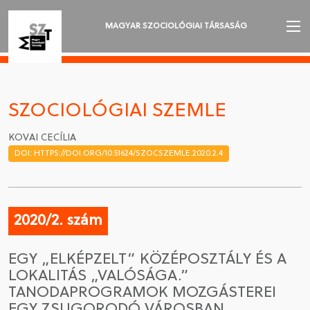
MAGYAR SZOCIOLÓGIAI TÁRSASÁG
AZ MSZT-RŐL
AKTUALITÁSOK
SZOCIOLÓGIAI SZEMLE
VÁNDORGYŰLÉSEK
KOVAI CECÍLIA
DOI: HTTPS://DOI.ORG/10.51624/SZOCSZEMLE.2020.2.4
SZAKOSZTÁLYOK
SZOCIOLÓGIAI SZEMLE
2020/2. szám
DÍJAK
EGY „ELKÉPZELT” KÖZÉPOSZTÁLY ÉS A
NYELVVÁLASZTÁS
LOKALITÁS „VALÓSÁGA.”
TANODAPROGRAMOK MOZGÁSTEREI
EGY ZSUGORODÓ VÁROSBAN