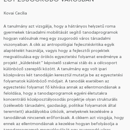
Kovai Cecília
CSATLAKOZÁS A TÁRSASÁGHOZ / MEGÚJÍTOM A
TAGSÁGOMAT
A tanulmány azt vizsgálja, hogy a hátrányos helyzetű roma
gyermekek társadalmi mobilitását segítő tanodaprogramok
hogyan valósulnak meg egy zsugorodó város társadalmi
viszonyaiban. A cikk az antropológiai fejlesztéskritika egyik
alaptételét használja, vagyis hogy a fejlesztői projektek
megvalósulása egy örökös egyeztetési folyamat eredménye a
projekt „küldetését” képviselő szakmai stáb és a célcsoport
különböző szereplői között. A tanulmány egy volt ipari
középváros két tanodáján keresztül mutatja be az egyeztetési
folyamatok különböző módjait. A tanodák esetében az
egyeztetési folyamat fő kihívása annak az ellentmondásnak a
feloldása, hogy a tanodaprogramok egyéni életutakra
koncentráló középosztályosodás projektje olyan strukturális
(szélesebb társadalmi, gazdasági, politikai folyamatok által
teremtett) akadályokba ütközik, amelyeknek kezelésére a
tanodáknak nincsenek erőforrásaik. A cikkem azt vizsgája, hogy
ennek az ellentmondásnak a kezelése hogyan befolyásolja a