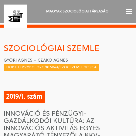
MAGYAR SZOCIOLÓGIAI TÁRSASÁG
AZ MSZT-RŐL
AKTUALITÁSOK
SZOCIOLÓGIAI SZEMLE
VÁNDORGYŰLÉSEK
GYŐRI ÁGNES – CZAKÓ ÁGNES
DOI: HTTPS://DOI.ORG/10.51624/SZOCSZEMLE.2019.1.4
SZAKOSZTÁLYOK
SZOCIOLÓGIAI SZEMLE
2019/1. szám
DÍJAK
INNOVÁCIÓ ÉS PÉNZÜGYI-
NYELVVÁLASZTÁS
GAZDÁLKODÓI KULTÚRA: AZ
INNOVÁCIÓS AKTIVITÁS EGYES
MAGYARÁZÓ TÉNYEZŐI A KKV-