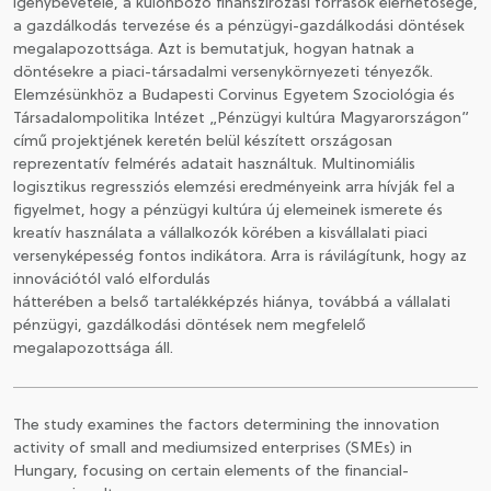
igénybevétele, a különböző finanszírozási források elérhetősége,
a gazdálkodás tervezése és a pénzügyi-gazdálkodási döntések
megalapozottsága. Azt is bemutatjuk, hogyan hatnak a
döntésekre a piaci-társadalmi versenykörnyezeti tényezők.
Elemzésünkhöz a Budapesti Corvinus Egyetem Szociológia és
Társadalompolitika Intézet „Pénzügyi kultúra Magyarországon”
című projektjének keretén belül készített országosan
reprezentatív felmérés adatait használtuk. Multinomiális
logisztikus regressziós elemzési eredményeink arra hívják fel a
figyelmet, hogy a pénzügyi kultúra új elemeinek ismerete és
kreatív használata a vállalkozók körében a kisvállalati piaci
versenyképesség fontos indikátora. Arra is rávilágítunk, hogy az
innovációtól való elfordulás
hátterében a belső tartalékképzés hiánya, továbbá a vállalati
pénzügyi, gazdálkodási döntések nem megfelelő
megalapozottsága áll.
The study examines the factors determining the innovation
activity of small and mediumsized enterprises (SMEs) in
Hungary, focusing on certain elements of the financial-