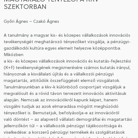
SZEKTORBAN
CSATLAKOZÁS A TÁRSASÁGHOZ / MEGÚJÍTOM A
TAGSÁGOMAT
Győri Ágnes – Czakó Ágnes
A tanulmány a magyar kis- és közepes vállalkozások innovációs
tevékenységét meghatározó tényezőket vizsgálja, a pénzügyi-
gazdálkodói kultúra egyes elemeit helyezve középpontba.
Miközben
a kis- és közepes vállalkozások innovációs és kutatás-fejlesztési
(K+F) tevékenységének megismerésére számos kutatás irányul,
hiányoznak a kisvállalati újítás és a vállalkozói pénzügyi
magatartás, attitűdök összefüggését elemző vizsgálatok.
Tanulmányunkban a kkv-k különböző csoportjait vizsgáljuk a
megvalósult és a rövid távon tervezett innovációs aktivitásuk
alapján. Nemcsak az innovációkról kapunk képet, hanem
vizsgálni tudjuk az azok elmaradása mögött meghúzódó
tényezőket is. Bemutatjuk, befolyásolja-e az innovációról
való döntést – az alapvető vállalati demográfiai és magatartási
jellemzőkön túl – a vállalkozók pénzügyi tájékozottsága és
viselkedése: a korszerű pénzügyi termékek és szolgáltatások