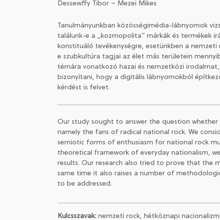
Dessewffy Tibor – Mezei Mikes
Tanulmányunkban közösségimédia-lábnyomok vizsgála
találunk-e a „kozmopolita” márkák és termékek irá
konstituáló tevékenységre, esetünkben a nemzeti r
e szubkultúra tagjai az élet más területein mennyi
témára vonatkozó hazai és nemzetközi irodalmat, 
bizonyítani, hogy a digitális lábnyomokból építk
kérdést is felvet.
Our study sought to answer the question whether t
namely the fans of radical national rock. We consi
semiotic forms of enthusiasm for national rock mus
theoretical framework of everyday nationalism, we
results. Our research also tried to prove that th
same time it also raises a number of methodologica
to be addressed.
Kulcsszavak:
nemzeti rock, hétköznapi nacionalizm