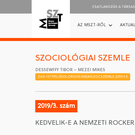
CSATLAKOZÁS A TÁRSA
AZ MSZT-RŐL
AKTUAL
SZOCIOLÓGIAI SZEMLE
DESSEWFFY TIBOR – MEZEI MIKES
DOI: HTTPS://DOI.ORG/10.51624/SZOCSZEMLE.2019.3.5
2019/3. szám
KEDVELIK-E A NEMZETI ROCKE