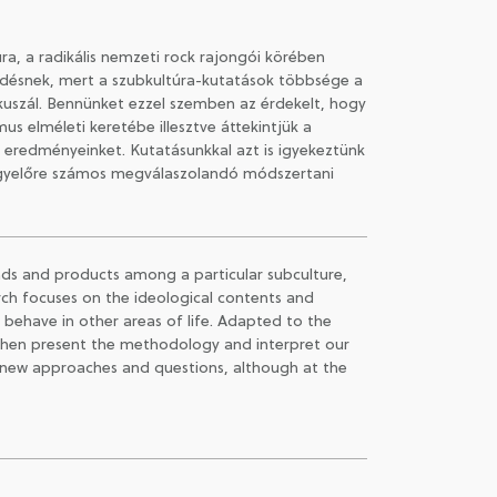
a, a radikális nemzeti rock rajongói körében
érdésnek, mert a szubkultúra-kutatások többsége a
ókuszál. Bennünket ezzel szemben az érdekelt, hogy
s elméleti keretébe illesztve áttekintjük a
 eredményeinket. Kutatásunkkal azt is igyekeztünk
 egyelőre számos megválaszolandó módszertani
nds and products among a particular subculture,
arch focuses on the ideological contents and
 behave in other areas of life. Adapted to the
d then present the methodology and interpret our
r new approaches and questions, although at the