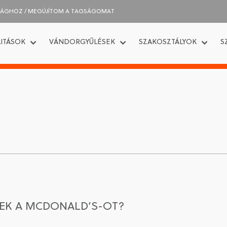
SÁGHOZ / MEGÚJÍTOM A TAGSÁGOMAT
ITÁSOK
VÁNDORGYŰLÉSEK
SZAKOSZTÁLYOK
S
REK A MCDONALD’S-OT?