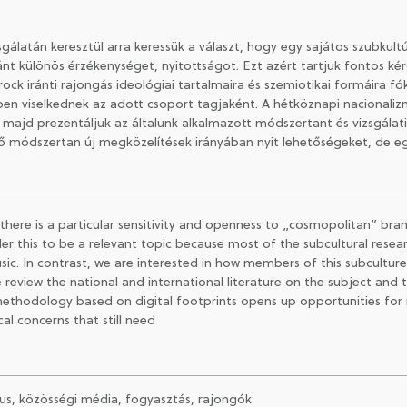
tán keresztül arra keressük a választ, hogy egy sajátos szubkultúr
nt különös érzékenységet, nyitottságot. Ezt azért tartjuk fontos k
ock iránti rajongás ideológiai tartalmaira és szemiotikai formáira f
ben viselkednek az adott csoport tagjaként. A hétköznapi nacionalizmu
majd prezentáljuk az általunk alkalmazott módszertant és vizsgálati
ező módszertan új megközelítések irányában nyit lehetőségeket, de
here is a particular sensitivity and openness to „cosmopolitan” bra
der this to be a relevant topic because most of the subcultural rese
ic. In contrast, we are interested in how members of this subculture
 review the national and international literature on the subject an
e methodology based on digital footprints opens up opportunities fo
l concerns that still need
us, közösségi média, fogyasztás, rajongók